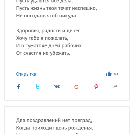
Пусть удаются все дела,
Все
ИМЕНА
Пусть жизнь твоя течет неспешно,
Сегодня празднуют именины
Не опоздать чтоб никуда.
Сергей
, Теодор,
Федор
Здоровья, радости и денег
Хочу тебе я пожелать,
Посмотреть значение
и
И в суматохе дней рабочих
происхождение
От счастия не убежать.
Открытка
243
Для поздравлений нет преград,
Когда приходит день рожденья.