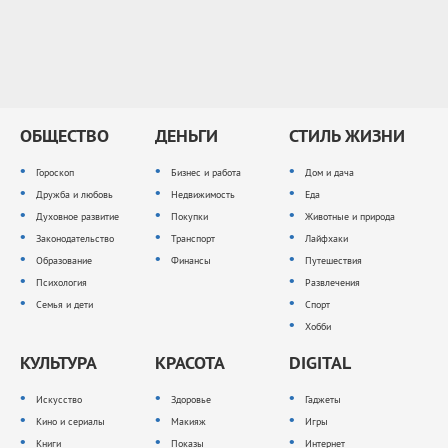
ОБЩЕСТВО
ДЕНЬГИ
СТИЛЬ ЖИЗНИ
Гороскоп
Бизнес и работа
Дом и дача
Дружба и любовь
Недвижимость
Еда
Духовное развитие
Покупки
Животные и природа
Законодательство
Транспорт
Лайфхаки
Образование
Финансы
Путешествия
Психология
Развлечения
Семья и дети
Спорт
Хобби
КУЛЬТУРА
КРАСОТА
DIGITAL
Искусство
Здоровье
Гаджеты
Кино и сериалы
Макияж
Игры
Книги
Показы
Интернет