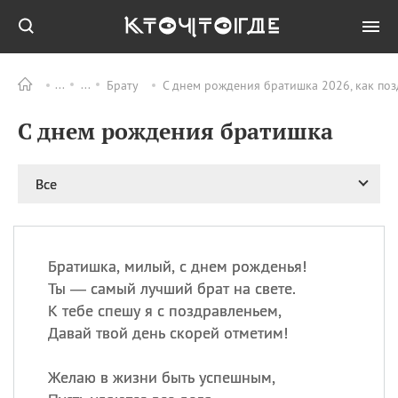
Брату
С днем рождения братишка 2026, как по
Все
ПРАЗДНИКИ
С днем рождения братишка
09.08
День памяти жертв
атомной
бомбардировки
Нагасаки
Все
09.08
День переплетов
09.08
Национальный женский
день
Братишка, милый, с днем рожденья!
09.08
Национальный день
Ты — самый лучший брат на свете.
рисового пудинга
К тебе спешу я с поздравленьем,
09.08
День Дымняшки
Давай твой день скорей отметим!
(Smokey Bear Day)
Желаю в жизни быть успешным,