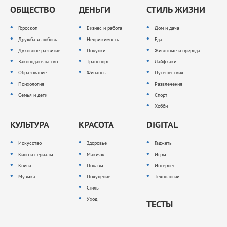
ОБЩЕСТВО
ДЕНЬГИ
СТИЛЬ ЖИЗНИ
Гороскоп
Бизнес и работа
Дом и дача
Дружба и любовь
Недвижимость
Еда
Духовное развитие
Покупки
Животные и природа
Законодательство
Транспорт
Лайфхаки
Образование
Финансы
Путешествия
Психология
Развлечения
Семья и дети
Спорт
Хобби
КУЛЬТУРА
КРАСОТА
DIGITAL
Искусство
Здоровье
Гаджеты
Кино и сериалы
Макияж
Игры
Книги
Показы
Интернет
Музыка
Похудение
Технологии
Стиль
Уход
ТЕСТЫ