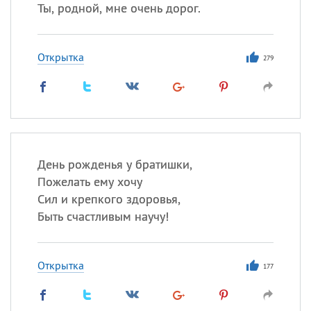
Все
ИМЕНА
Ты, родной, мне очень дорог.
Сегодня празднуют именины
Открытка
279
Герман
,
Иван
,
Клим
,
Еще
Анфиса
Посмотреть значение
и
происхождение
День рожденья у братишки,
Пожелать ему хочу
Сил и крепкого здоровья,
Быть счастливым научу!
Открытка
177