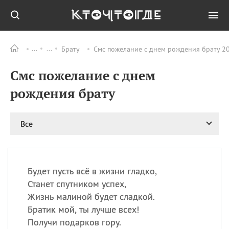
Брату
Смс пожелание с днем рождения брату 20
Все
ПРАЗДНИКИ
Смс пожелание с днем
09.08
День памяти
великомученика и
рождения брату
целителя Пантелеимона
11.08
Рождество святителя
Николая Чудотворца
Все
11.08
День «мусорной еды»
11.08
День полета на
воздушном шарике
Будет пусть всё в жизни гладко,
11.08
День Святой Клары —
Станет спутником успех,
покровительницы
Жизнь малиной будет сладкой.
телевидения
Братик мой, ты лучше всех!
Получи подарков гору.