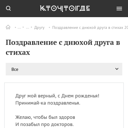
Другу
Поздравление с днюхой друга в стихах 2
Все
ПРАЗДНИКИ
Поздравление с днюхой друга в
09.08
День памяти
великомученика и
стихах
целителя Пантелеимона
11.08
Рождество святителя
Николая Чудотворца
Все
11.08
День «мусорной еды»
11.08
День полета на
воздушном шарике
Друг мой верный, с Днем рожденья!
11.08
День Святой Клары —
Принимай-ка поздравленья.
покровительницы
телевидения
Желаю, чтобы был здоров
И позабыл про докторов.