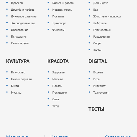
Гороскоп
Бизнес и работа
Дом и дача
Дружба и любовь
Недвижимость
Еда
Духовное развитие
Покупки
Животные и природа
Законодательство
Транспорт
Лайфхаки
Образование
Финансы
Путешествия
Психология
Развлечения
Семья и дети
Спорт
Хобби
КУЛЬТУРА
КРАСОТА
DIGITAL
Искусство
Здоровье
Гаджеты
Кино и сериалы
Макияж
Игры
Книги
Показы
Интернет
Музыка
Похудение
Технологии
Стиль
Уход
ТЕСТЫ
Медиакит
Контакты
Соглашение