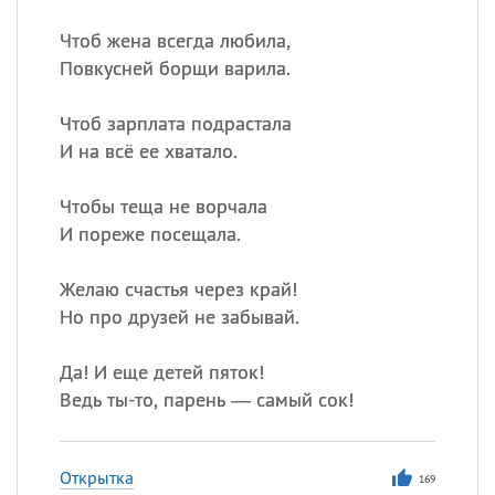
Все
ИМЕНА
Чтоб жена всегда любила,
Сегодня празднуют именины
Повкусней борщи варила.
Герман
,
Иван
,
Клим
,
Еще
Чтоб зарплата подрастала
И на всё ее хватало.
Анфиса
Чтобы теща не ворчала
Посмотреть значение
и
И пореже посещала.
происхождение
Желаю счастья через край!
Но про друзей не забывай.
Да! И еще детей пяток!
Ведь ты-то, парень — самый сок!
Открытка
169