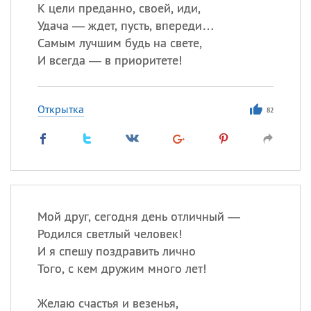
Все
ИМЕНА
К цели преданно, своей, иди,
Удача — ждет, пусть, впереди…
Сегодня празднуют именины
Самым лучшим будь на свете,
И всегда — в приоритете!
Герман
,
Иван
,
Клим
,
Еще
Анфиса
Открытка
82
Посмотреть значение
и
происхождение
Мой друг, сегодня день отличный —
Родился светлый человек!
И я спешу поздравить лично
Того, с кем дружим много лет!
Желаю счастья и везенья,