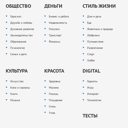
ОБЩЕСТВО
ДЕНЬГИ
СТИЛЬ ЖИЗНИ
Гороскоп
Бизнес и работа
Дом и дача
Дружба и любовь
Недвижимость
Еда
Духовное развитие
Покупки
Животные и природа
Законодательство
Транспорт
Лайфхаки
Образование
Финансы
Путешествия
Психология
Развлечения
Семья и дети
Спорт
Хобби
КУЛЬТУРА
КРАСОТА
DIGITAL
Искусство
Здоровье
Гаджеты
Кино и сериалы
Макияж
Игры
Книги
Показы
Интернет
Музыка
Похудение
Технологии
Стиль
Уход
ТЕСТЫ