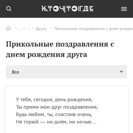
Другу
Прикольные поздравления с днем рожден
Все
ПРАЗДНИКИ
Прикольные поздравления с
09.08
День памяти
великомученика и
днем рождения друга
целителя Пантелеимона
11.08
Рождество святителя
Николая Чудотворца
Все
11.08
День «мусорной еды»
11.08
День полета на
воздушном шарике
У тебя, сегодня, день рождения,
11.08
День Святой Клары —
Ты прими мои друг поздравления,
покровительницы
Будь любим, ты, счастлив очень,
телевидения
Не горюй — ни днём, ни ночью…