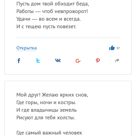
Пусть дом твой обходит беда,
Работы — чтоб невпроворот!
Все
ИМЕНА
Удачи — во всем и всегда.
Сегодня празднуют именины
И с тещею пусть повезет.
Александр
,
Макар
Открытка
57
Анна
Посмотреть значение
и
происхождение
Мой друг! Желаю ярких снов,
Где горы, ночи и костры.
И где владычицы земель
Рисуют для тебя холсты.
Где самый важный человек