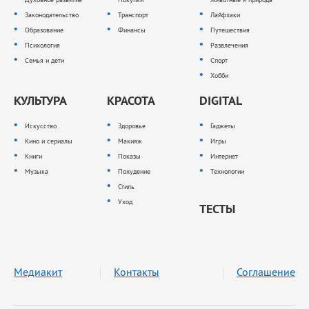
Законодательство
Транспорт
Лайфхаки
Образование
Финансы
Путешествия
Психология
Развлечения
Семья и дети
Спорт
Хобби
КУЛЬТУРА
КРАСОТА
DIGITAL
Искусство
Здоровье
Гаджеты
Кино и сериалы
Макияж
Игры
Книги
Показы
Интернет
Музыка
Похудение
Технологии
Стиль
Уход
ТЕСТЫ
Медиакит
Контакты
Соглашение