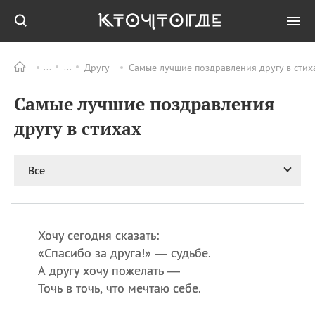
Другу
Самые лучшие поздравления другу в стих
Все
ПРАЗДНИКИ
Самые лучшие поздравления
08.08
День «Счастье
случается» (Happiness
другу в стихах
Happens Day)
08.08
День мира в Аугсбурге
Все
08.08
Ермолаев день
09.08
День святого
великомученика
Пантелеймона –
Хочу сегодня сказать:
покровителя всех
врачей и целителя
«
Спасибо за друга!» — судьбе.
больных
А другу хочу пожелать —
09.08
День книголюбов (Book
Точь в точь, что мечтаю себе.
Lovers Day)