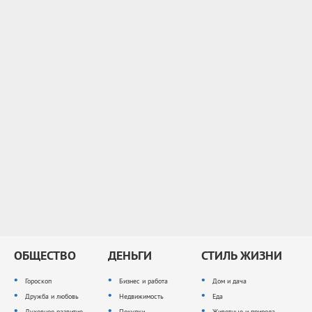
ОБЩЕСТВО
ДЕНЬГИ
СТИЛЬ ЖИЗНИ
Гороскоп
Бизнес и работа
Дом и дача
Дружба и любовь
Недвижимость
Еда
Духовное развитие
Покупки
Животные и природа