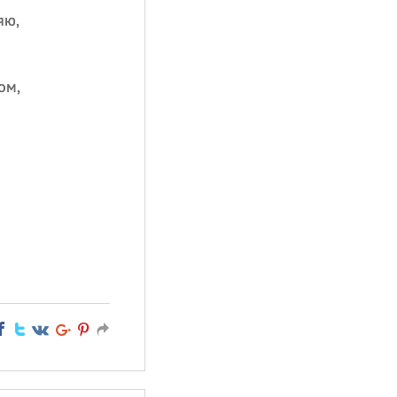
яю,
ом,