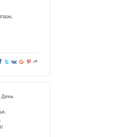
езды,
 День
ья.
,
!