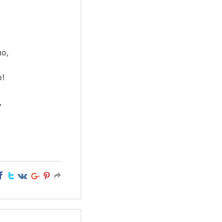
ло,
о!
,