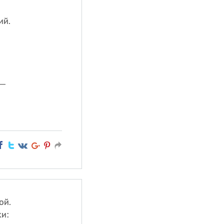
ий.
 —
ой.
и: