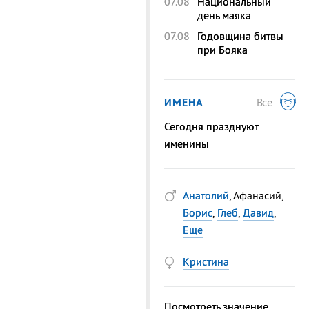
07.08
Национальный
день маяка
07.08
Годовщина битвы
при Бояка
ИМЕНА
Все
Сегодня празднуют
именины
Анатолий
, Афанасий,
Борис
,
Глеб
,
Давид
,
Еще
Кристина
Посмотреть значение