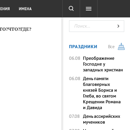
СОТА
DIGITAL
ТЕСТЫ
ЛЕНИЯ
ИМЕНА
КТО?ЧТО?ГДЕ?
ПРАЗДНИКИ
Все
06.08
Преображение
Господне у
западных христиан
06.08
День памяти
благоверных
князей Бориса и
Глеба, во святом
Крещении Романа
и Давида
07.08
День ассирийских
мучеников