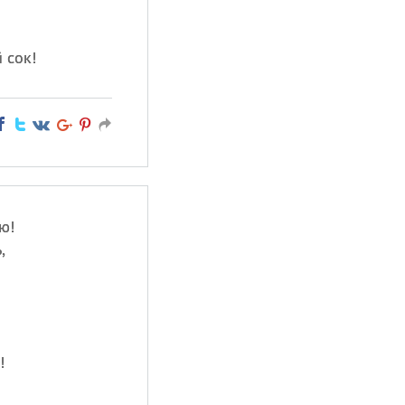
 сок!
ю!
,
!