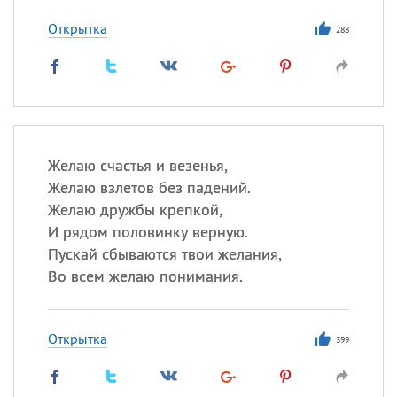
Открытка
288
Все
ИМЕНА
Сегодня празднуют именины
Анатолий
, Афанасий,
Борис
,
Еще
Желаю счастья и везенья,
Желаю взлетов без падений.
Кристина
Желаю дружбы крепкой,
И рядом половинку верную.
Пускай сбываются твои желания,
Посмотреть значение
и
Во всем желаю понимания.
происхождение
Открытка
399