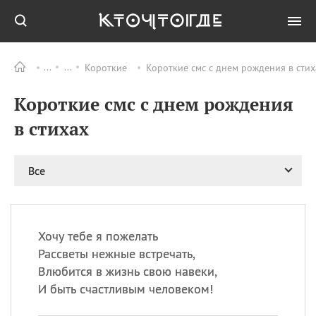
Короткие
Короткие смс с днем рождения в стих
Все
ПРАЗДНИКИ
Короткие смс с днем рождения
06.08
Преображение
Господне у западных
в стихах
христиан
06.08
День памяти
благоверных князей
Все
Бориса и Глеба, во
святом Крещении
Романа и Давида
07.08
День ассирийских
Хочу тебе я пожелать
мучеников
Рассветы нежные встречать,
07.08
Национальный день
Влюбится в жизнь свою навеки,
маяка
И быть счастливым человеком!
07.08
Годовщина битвы при
Бояка