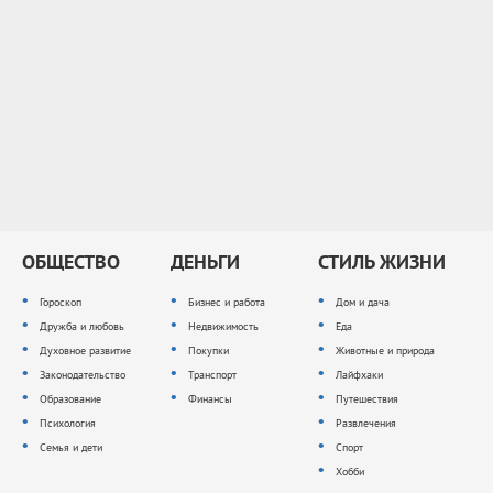
ОБЩЕСТВО
ДЕНЬГИ
СТИЛЬ ЖИЗНИ
Гороскоп
Бизнес и работа
Дом и дача
Дружба и любовь
Недвижимость
Еда
Духовное развитие
Покупки
Животные и природа
Законодательство
Транспорт
Лайфхаки
Образование
Финансы
Путешествия
Психология
Развлечения
Семья и дети
Спорт
Хобби