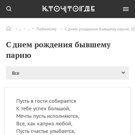
Любимому
С днем рождения бывшему парню 20
Все
ПРАЗДНИКИ
С днем рождения бывшему
09.08
День памяти жертв
атомной
парню
бомбардировки
Нагасаки
09.08
День переплетов
Все
09.08
Национальный женский
день
09.08
Национальный день
Пусть в гости собирается
рисового пудинга
К тебе успех большой,
09.08
День Дымняшки
Мечты пусть исполняются,
(Smokey Bear Day)
Все, как каприз любой,
Пусть счастье улыбается,