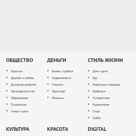
ОБЩЕСТВО
ДЕНЬГИ
СТИЛЬ ЖИЗНИ
Гороскоп
Бизнес и работа
Дом и дача
Дружба и любовь
Недвижимость
Еда
Духовное развитие
Покупки
Животные и природа
Законодательство
Транспорт
Лайфхаки
Образование
Финансы
Путешествия
Психология
Развлечения
Семья и дети
Спорт
Хобби
КУЛЬТУРА
КРАСОТА
DIGITAL