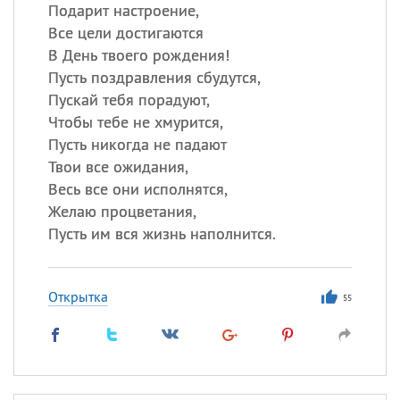
Все
ИМЕНА
Подарит настроение,
Все цели достигаются
Сегодня празднуют именины
В День твоего рождения!
Пусть поздравления сбудутся,
Сергей
, Теодор,
Федор
Пускай тебя порадуют,
Чтобы тебе не хмурится,
Посмотреть значение
и
происхождение
Пусть никогда не падают
Твои все ожидания,
Весь все они исполнятся,
Желаю процветания,
Пусть им вся жизнь наполнится.
Открытка
55