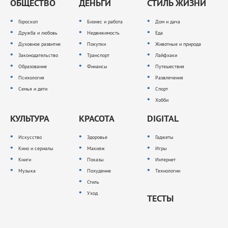
ОБЩЕСТВО
ДЕНЬГИ
СТИЛЬ ЖИЗНИ
Гороскоп
Бизнес и работа
Дом и дача
Дружба и любовь
Недвижимость
Еда
Духовное развитие
Покупки
Животные и природа
Законодательство
Транспорт
Лайфхаки
Образование
Финансы
Путешествия
Психология
Развлечения
Семья и дети
Спорт
Хобби
КУЛЬТУРА
КРАСОТА
DIGITAL
Искусство
Здоровье
Гаджеты
Кино и сериалы
Макияж
Игры
Книги
Показы
Интернет
Музыка
Похудение
Технологии
Стиль
Уход
ТЕСТЫ