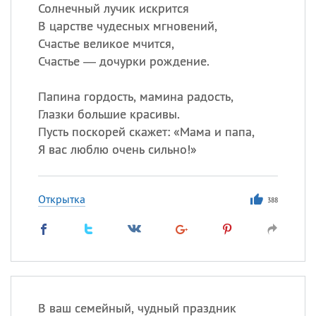
Солнечный лучик искрится
В царстве чудесных мгновений,
Все
ИМЕНА
Счастье великое мчится,
Сегодня празднуют именины
Счастье — дочурки рождение.
Папина гордость, мамина радость,
Александр
,
Макар
Глазки большие красивы.
Анна
Пусть поскорей скажет: «Мама и папа,
Я вас люблю очень сильно!»
Посмотреть значение
и
происхождение
Открытка
388
В ваш семейный, чудный праздник