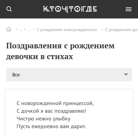
С рождением новорожденного
С рождением до
Все
ПРАЗДНИКИ
Поздравления с рождением
08.08
День «Счастье
случается» (Happiness
девочки в стихах
Happens Day)
08.08
День мира в Аугсбурге
Все
08.08
Ермолаев день
09.08
День святого
великомученика
Пантелеймона –
С новорожденной принцессой,
покровителя всех
врачей и целителя
С дочкой я вас поздравляю!
больных
Чистую нежно улыбку
09.08
День книголюбов (Book
Пусть ежедневно вам дарит.
Lovers Day)