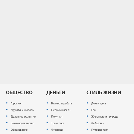
ОБЩЕСТВО
ДЕНЬГИ
СТИЛЬ ЖИЗНИ
Гороскоп
Бизнес и работа
Дом и дача
Дружба и любовь
Недвижимость
Еда
Духовное развитие
Покупки
Животные и природа
Законодательство
Транспорт
Лайфхаки
Образование
Финансы
Путешествия