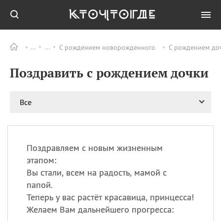
С рождением новорожденного
С рождением до
Все
ПРАЗДНИКИ
Поздравить с рождением дочки
06.08
Преображение
Господне у западных
христиан
Все
06.08
День памяти
благоверных князей
Бориса и Глеба, во
святом Крещении
Романа и Давида
Поздравляем с новым жизненным
этапом:
07.08
День ассирийских
мучеников
Вы стали, всем на радость, мамой с
папой.
07.08
Национальный день
маяка
Теперь у вас растёт красавица, принцесса!
Желаем Вам дальнейшего прогресса:
07.08
Годовщина битвы при
Бояка