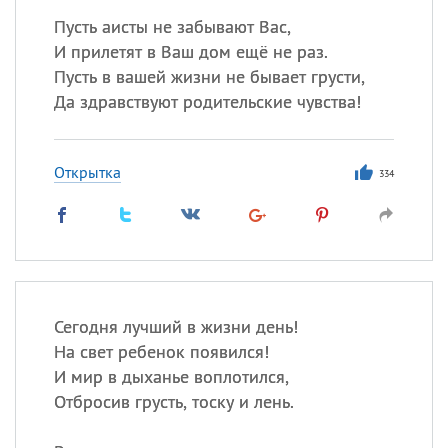
Пусть аисты не забывают Вас,
И прилетят в Ваш дом ещё не раз.
Все
ИМЕНА
Пусть в вашей жизни не бывает грусти,
Сегодня празднуют именины
Да здравствуют родительские чувства!
Анатолий
, Афанасий,
Борис
Открытка
334
,
Еще
Кристина
Посмотреть значение
и
происхождение
Сегодня лучший в жизни день!
На свет ребенок появился!
И мир в дыханье воплотился,
Отбросив грусть, тоску и лень.