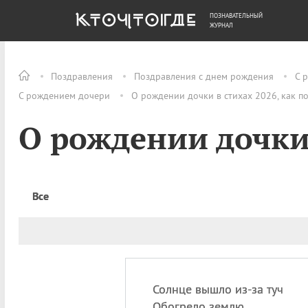
ПОЗНАВАТЕЛЬНЫЙ
ОБЩЕСТВО
ДЕНЬГИ
ЖУРНАЛ
Поздравления
Поздравления с днем рождения
С 
С рождением дочери
О рождении дочки в стихах 2026, как п
О рождении дочки
Все
Солнце вышло из-за туч
Обогрело землю,