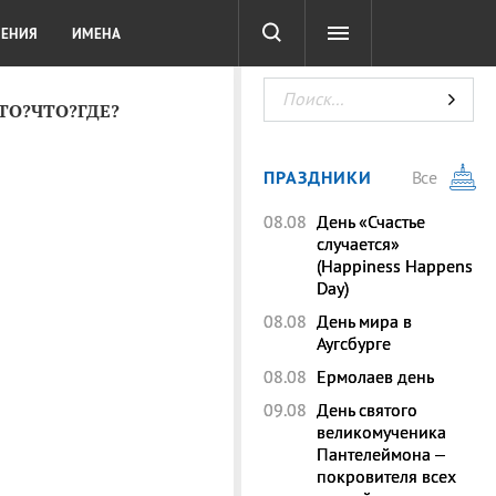
СОТА
DIGITAL
ТЕСТЫ
ЛЕНИЯ
ИМЕНА
КТО?ЧТО?ГДЕ?
ПРАЗДНИКИ
Все
08.08
День «Счастье
случается»
(Happiness Happens
Day)
08.08
День мира в
Аугсбурге
08.08
Ермолаев день
09.08
День святого
великомученика
Пантелеймона –
покровителя всех