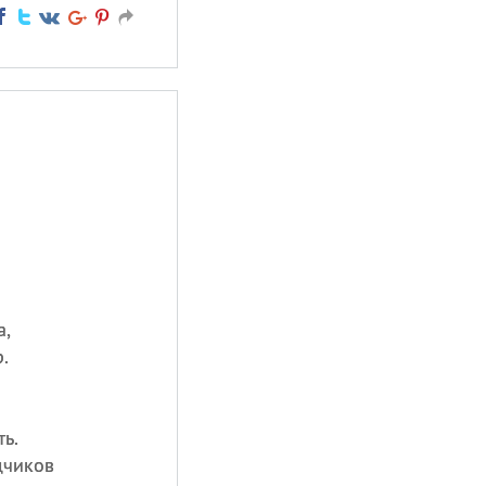
а,
.
ь.
дчиков