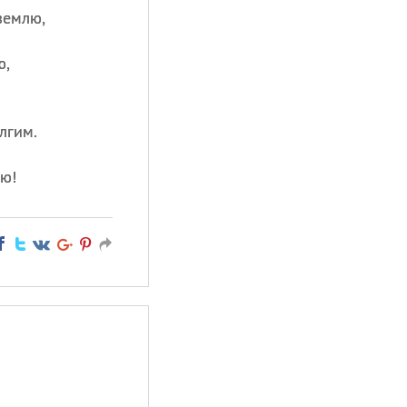
землю,
ю,
лгим.
ю!