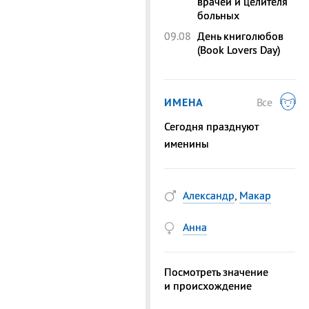
врачей и целителя
больных
09.08
День книголюбов
(Book Lovers Day)
ИМЕНА
Все
Сегодня празднуют
именины
Александр
,
Макар
Анна
Посмотреть значение
и происхождение