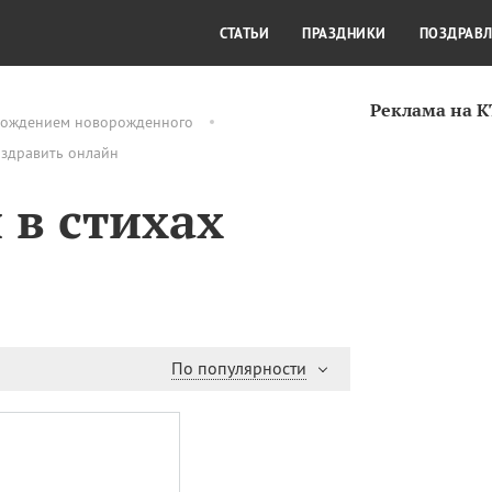
СТИЛЬ ЖИЗНИ
КУЛЬТУРА
КРА
СТАТЬИ
ПРАЗДНИКИ
ПОЗДРАВ
Реклама на 
рождением новорожденного
оздравить онлайн
 в стихах
По популярности