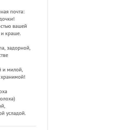
ная почта:
дочки!
остью вашей
 и краше.
па, задорной,
стве
 и милой,
 хранимой!
оха
полоха)
ой,
ой усладой.