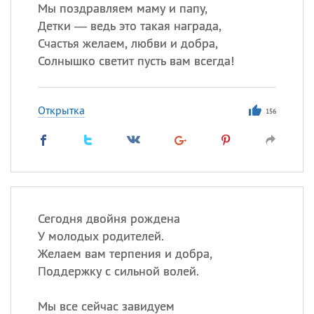
Все
ИМЕНА
Мы поздравляем маму и папу,
Детки — ведь это такая награда,
Сегодня празднуют именины
Счастья желаем, любви и добра,
Солнышко светит пусть вам всегда!
Сергей
, Теодор,
Федор
Посмотреть значение
и
Открытка
происхождение
156
Сегодня двойня рождена
У молодых родителей.
Желаем вам терпения и добра,
Поддержку с сильной волей.
Мы все сейчас завидуем