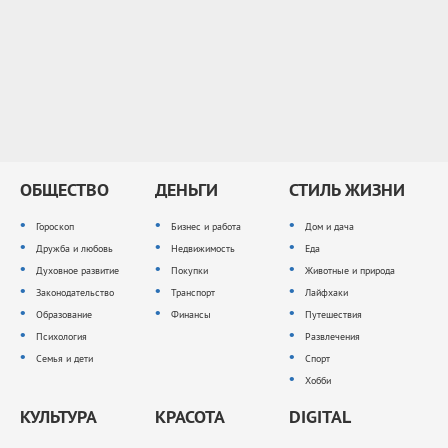
ОБЩЕСТВО
ДЕНЬГИ
СТИЛЬ ЖИЗНИ
Гороскоп
Бизнес и работа
Дом и дача
Дружба и любовь
Недвижимость
Еда
Духовное развитие
Покупки
Животные и природа
Законодательство
Транспорт
Лайфхаки
Образование
Финансы
Путешествия
Психология
Развлечения
Семья и дети
Спорт
Хобби
КУЛЬТУРА
КРАСОТА
DIGITAL