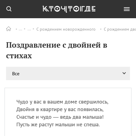
С рождением новорожденного
С рождением дв
Все
ПРАЗДНИКИ
Поздравление с двойней в
09.08
День памяти жертв
атомной
стихах
бомбардировки
Нагасаки
09.08
День переплетов
Все
09.08
Национальный женский
день
09.08
Национальный день
Чудо у вас в вашем доме свершилось,
рисового пудинга
Двойня в квартире у вас появилась,
09.08
День Дымняшки
Счастье и чудо — ведь два малыша!
(Smokey Bear Day)
Пусть же растут малыши не спеша.