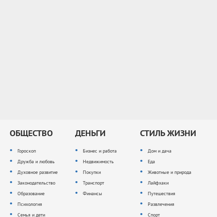
ОБЩЕСТВО
ДЕНЬГИ
СТИЛЬ ЖИЗНИ
Гороскоп
Бизнес и работа
Дом и дача
Дружба и любовь
Недвижимость
Еда
Духовное развитие
Покупки
Животные и природа
Законодательство
Транспорт
Лайфхаки
Образование
Финансы
Путешествия
Психология
Развлечения
Семья и дети
Спорт