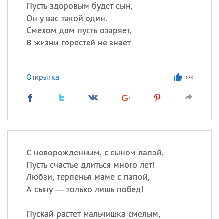
Все
ИМЕНА
Пусть здоровым будет сын,
Он у вас такой один.
Сегодня празднуют именины
Смехом дом пусть озаряет,
В жизни горестей не знает.
Герман
,
Иван
,
Клим
,
Еще
Анфиса
Открытка
128
Посмотреть значение
и
происхождение
С новорожденным, с сыном-лапой,
Пусть счастье длиться много лет!
Любви, терпенья маме с папой,
А сыну — только лишь побед!
Пускай растет мальчишка смелым,