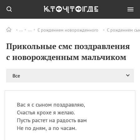
С рождением новорожденного
С рождением сы
Все
ПРАЗДНИКИ
Прикольные смс поздравления
09.08
День памяти
великомученика и
с новорожденным мальчиком
целителя Пантелеимона
11.08
Рождество святителя
Николая Чудотворца
Все
11.08
День «мусорной еды»
11.08
День полета на
воздушном шарике
Вас я с сыном поздравляю,
11.08
День Святой Клары —
Счастья крохе я желаю.
покровительницы
Пусть растет на радость вам
телевидения
Не по дням, а по часам.