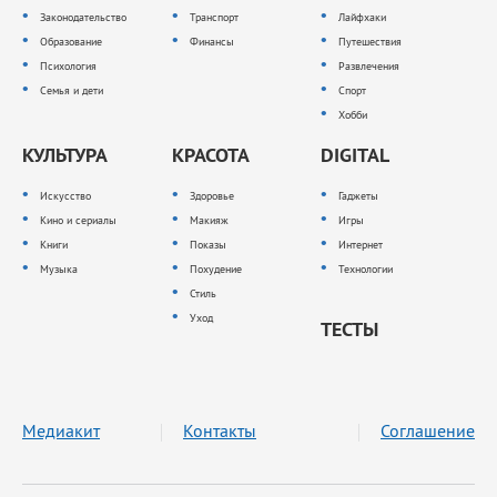
Законодательство
Транспорт
Лайфхаки
Образование
Финансы
Путешествия
Психология
Развлечения
Семья и дети
Спорт
Хобби
КУЛЬТУРА
КРАСОТА
DIGITAL
Искусство
Здоровье
Гаджеты
Кино и сериалы
Макияж
Игры
Книги
Показы
Интернет
Музыка
Похудение
Технологии
Стиль
Уход
ТЕСТЫ
Медиакит
Контакты
Соглашение