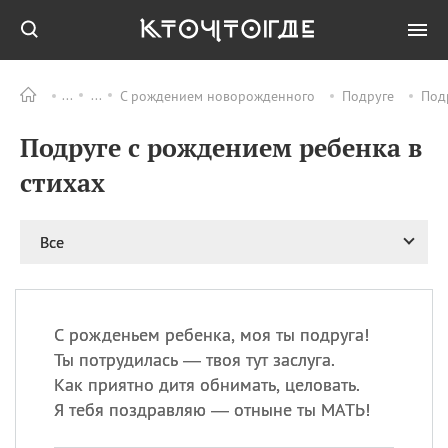
С рождением новорожденного
Подруге
Под
Все
ПРАЗДНИКИ
Подруге с рождением ребенка в
09.08
День памяти
великомученика и
стихах
целителя Пантелеимона
11.08
Рождество святителя
Николая Чудотворца
Все
11.08
День «мусорной еды»
11.08
День полета на
воздушном шарике
С рожденьем ребенка, моя ты подруга!
11.08
День Святой Клары —
Ты потрудилась — твоя тут заслуга.
покровительницы
Как приятно дитя обнимать, целовать.
телевидения
Я тебя поздравляю — отныне ты МАТЬ!