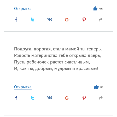
Все
ИМЕНА
Открытка
Сегодня празднуют именины
409
Герман
,
Иван
,
Клим
,
Еще
Анфиса
Подруга, дорогая, стала мамой ты теперь,
Посмотреть значение
и
Радость материнства тебе открыла дверь,
происхождение
Пусть ребеночек растет счастливым,
И, как ты, добрым, мудрым и красивым!
Открытка
80