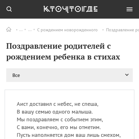
С рождением новорожденного
Поздравление ро
Все
ПРАЗДНИКИ
Поздравление родителей с
09.08
День памяти жертв
атомной
рождением ребенка в стихах
бомбардировки
Нагасаки
09.08
День переплетов
Все
09.08
Национальный женский
день
09.08
Национальный день
Аист доставил с небес, не спеша,
рисового пудинга
В вашу семью одного малыша.
09.08
День Дымняшки
Мы поздравляем с событием этим,
(Smokey Bear Day)
С вами, конечно, его мы отметим.
Пусть наполняется дом ваш лишь смехом,