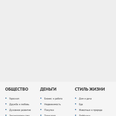
ОБЩЕСТВО
ДЕНЬГИ
СТИЛЬ ЖИЗНИ
Гороскоп
Бизнес и работа
Дом и дача
Дружба и любовь
Недвижимость
Еда
Духовное развитие
Покупки
Животные и природа
Законодательство
Транспорт
Лайфхаки