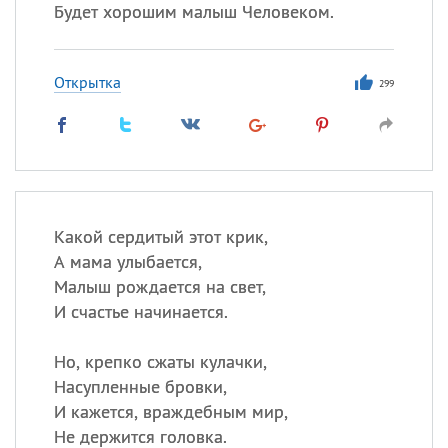
Все
ИМЕНА
Будет хорошим малыш Человеком.
Сегодня празднуют именины
Открытка
299
Сергей
, Теодор,
Федор
Посмотреть значение
и
происхождение
Какой сердитый этот крик,
А мама улыбается,
Малыш рождается на свет,
И счастье начинается.
Но, крепко сжаты кулачки,
Насупленные бровки,
И кажется, враждебным мир,
Не держится головка.