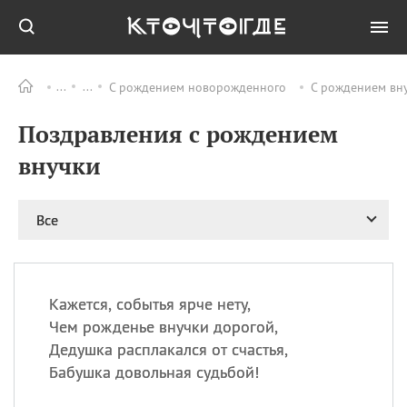
С рождением новорожденного
С рождением вн
Все
ПРАЗДНИКИ
Поздравления с рождением
09.08
День памяти жертв
атомной
внучки
бомбардировки
Нагасаки
09.08
День переплетов
Все
09.08
Национальный женский
день
09.08
Национальный день
Кажется, событья ярче нету,
рисового пудинга
Чем рожденье внучки дорогой,
09.08
День Дымняшки
Дедушка расплакался от счастья,
(Smokey Bear Day)
Бабушка довольная судьбой!