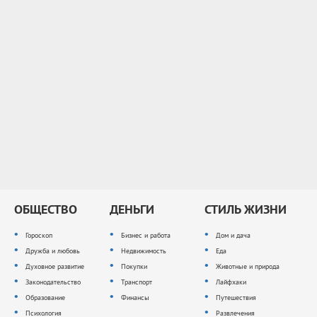
ОБЩЕСТВО
ДЕНЬГИ
СТИЛЬ ЖИЗНИ
Гороскоп
Бизнес и работа
Дом и дача
Дружба и любовь
Недвижимость
Еда
Духовное развитие
Покупки
Животные и природа
Законодательство
Транспорт
Лайфхаки
Образование
Финансы
Путешествия
Психология
Развлечения