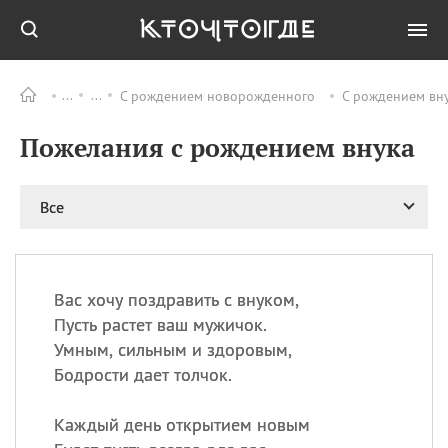
С рождением новорожденного
С рождением вн
Все
ПРАЗДНИКИ
Пожелания с рождением внука
09.08
День памяти жертв
атомной
бомбардировки
Нагасаки
Все
09.08
День переплетов
09.08
Национальный женский
день
Вас хочу поздравить с внуком,
09.08
Национальный день
Пусть растет ваш мужичок.
рисового пудинга
Умным, сильным и здоровым,
09.08
День Дымняшки
Бодрости дает толчок.
(Smokey Bear Day)
Каждый день открытием новым