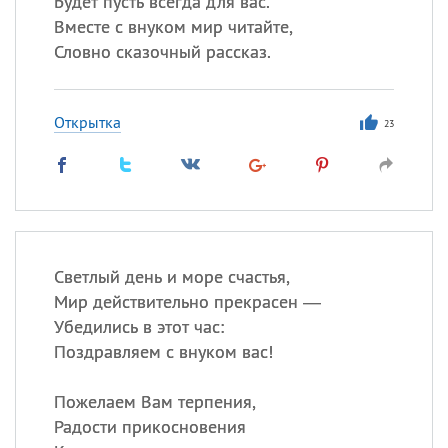
Будет пусть всегда для вас.
Все
ИМЕНА
Вместе с внуком мир читайте,
Сегодня празднуют именины
Словно сказочный рассказ.
Сергей
, Теодор,
Федор
Открытка
23
Посмотреть значение
и
происхождение
Светлый день и море счастья,
Мир действительно прекрасен —
Убедились в этот час:
Поздравляем с внуком вас!
Пожелаем Вам терпения,
Радости прикосновения