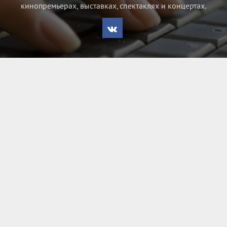
кинопремьерах, выставках, спектаклях и концертах.