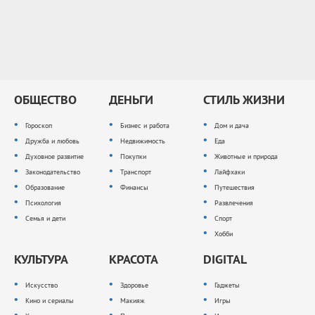
ОБЩЕСТВО
ДЕНЬГИ
СТИЛЬ ЖИЗНИ
Гороскоп
Бизнес и работа
Дом и дача
Дружба и любовь
Недвижимость
Еда
Духовное развитие
Покупки
Животные и природа
Законодательство
Транспорт
Лайфхаки
Образование
Финансы
Путешествия
Психология
Развлечения
Семья и дети
Спорт
Хобби
КУЛЬТУРА
КРАСОТА
DIGITAL
Искусство
Здоровье
Гаджеты
Кино и сериалы
Макияж
Игры