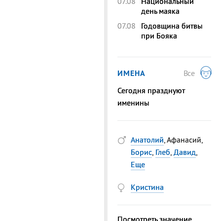
07.08
Национальный
день маяка
07.08
Годовщина битвы
при Бояка
ИМЕНА
Все
Сегодня празднуют
именины
Анатолий
, Афанасий,
Борис
,
Глеб
,
Давид
,
Еще
Кристина
Посмотреть значение