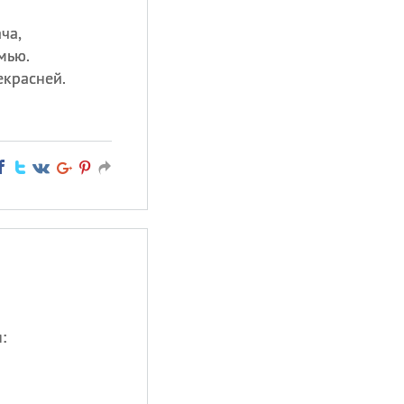
ча,
мью.
екрасней.
: