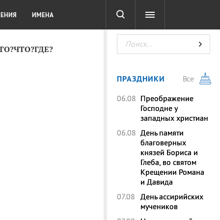
СОТА
DIGITAL
ТЕСТЫ
ЛЕНИЯ
ИМЕНА
КТО?ЧТО?ГДЕ?
ПРАЗДНИКИ
Все
06.08
Преображение
Господне у
западных христиан
06.08
День памяти
благоверных
князей Бориса и
Глеба, во святом
Крещении Романа
и Давида
07.08
День ассирийских
мучеников