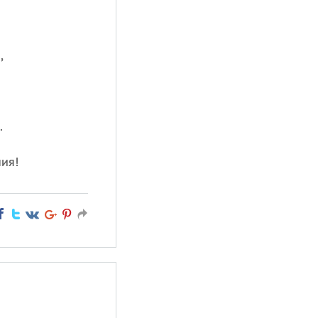
,
.
ия!