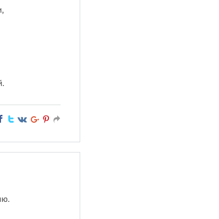
,
.
яю.