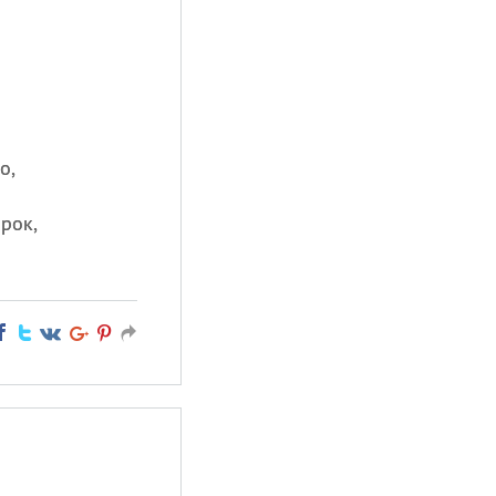
о,
ярок,