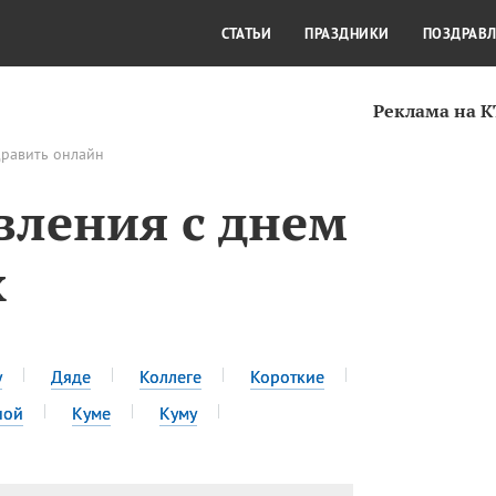
СТИЛЬ ЖИЗНИ
КУЛЬТУРА
КРА
СТАТЬИ
ПРАЗДНИКИ
ПОЗДРАВ
Реклама на 
дравить онлайн
вления с днем
х
у
Дяде
Коллеге
Короткие
ной
Куме
Куму