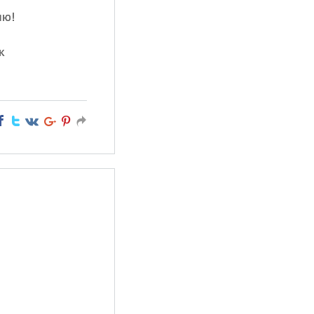
яю!
к