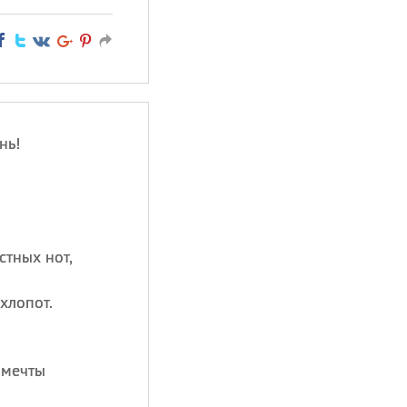
нь!
стных нот,
хлопот.
 мечты