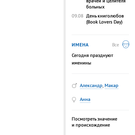
врачей и целителя
больных
09.08
День книголюбов
(Book Lovers Day)
ИМЕНА
Все
Сегодня празднуют
именины
Александр
,
Макар
Анна
Посмотреть значение
и происхождение