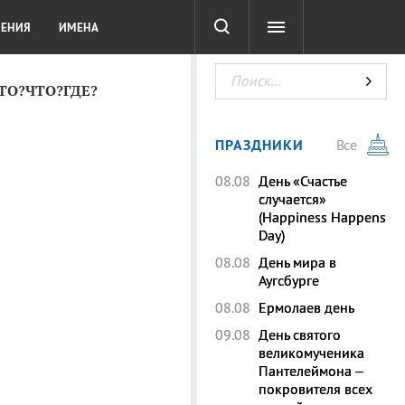
СОТА
DIGITAL
ТЕСТЫ
ЛЕНИЯ
ИМЕНА
КТО?ЧТО?ГДЕ?
ПРАЗДНИКИ
Все
08.08
День «Счастье
случается»
(Happiness Happens
Day)
08.08
День мира в
Аугсбурге
08.08
Ермолаев день
09.08
День святого
великомученика
Пантелеймона –
покровителя всех