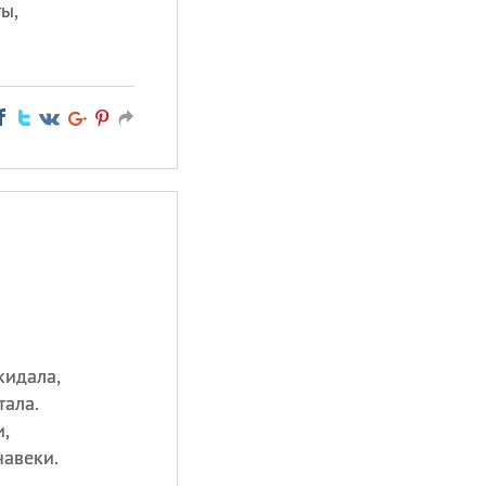
ы,
кидала,
тала.
,
навеки.