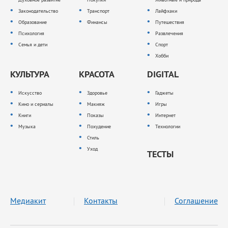
Законодательство
Транспорт
Лайфхаки
Образование
Финансы
Путешествия
Психология
Развлечения
Семья и дети
Спорт
Хобби
КУЛЬТУРА
КРАСОТА
DIGITAL
Искусство
Здоровье
Гаджеты
Кино и сериалы
Макияж
Игры
Книги
Показы
Интернет
Музыка
Похудение
Технологии
Стиль
Уход
ТЕСТЫ
Медиакит
Контакты
Соглашение