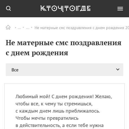
Не матерные смс поздравления с днем рождения 20
Все
ПРАЗДНИКИ
Не матерные смс поздравления
09.08
День памяти жертв
атомной
с днем рождения
бомбардировки
Нагасаки
09.08
День переплетов
Все
09.08
Национальный женский
день
09.08
Национальный день
Любимый мой! С днем рождения! Желаю,
рисового пудинга
чтобы все, к чему ты стремишься,
09.08
День Дымняшки
с каждым днем лишь приближалось.
(Smokey Bear Day)
Чтобы мечты превратились
в действительность, а если тебе нужна