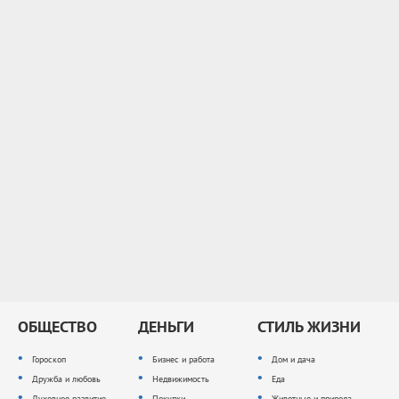
ОБЩЕСТВО
ДЕНЬГИ
СТИЛЬ ЖИЗНИ
Гороскоп
Бизнес и работа
Дом и дача
Дружба и любовь
Недвижимость
Еда
Духовное развитие
Покупки
Животные и природа