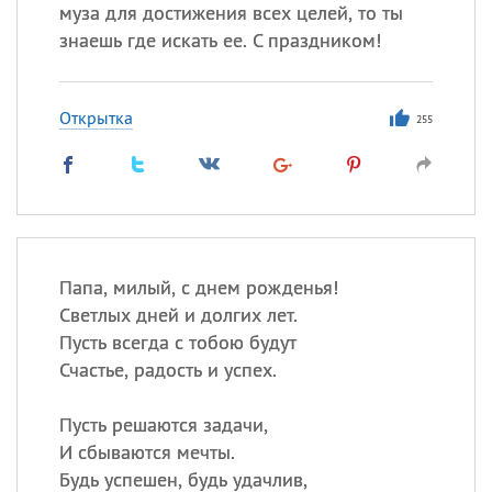
Все
ИМЕНА
муза для достижения всех целей, то ты
знаешь где искать ее. С праздником!
Сегодня празднуют именины
Сергей
, Теодор,
Федор
Открытка
255
Посмотреть значение
и
происхождение
Папа, милый, с днем рожденья!
Светлых дней и долгих лет.
Пусть всегда с тобою будут
Счастье, радость и успех.
Пусть решаются задачи,
И сбываются мечты.
Будь успешен, будь удачлив,