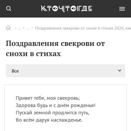
Поздравления свекрови от снохи в стихах 2026, ка
Все
ПРАЗДНИКИ
Поздравления свекрови от
09.08
День памяти жертв
атомной
снохи в стихах
бомбардировки
Нагасаки
09.08
День переплетов
Все
09.08
Национальный женский
день
09.08
Национальный день
Привет тебе, моя свекровь;
рисового пудинга
Здорова будь и с днём рожденья!
09.08
День Дымняшки
Пускай земной продлится путь,
(Smokey Bear Day)
Во всём даруя наслажденье.