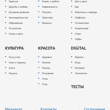
Гороскоп
Бизнес и работа
Дом и дача
Дружба и любовь
Недвижимость
Еда
Духовное развитие
Покупки
Животные и природа
Законодательство
Транспорт
Лайфхаки
Образование
Финансы
Путешествия
Психология
Развлечения
Семья и дети
Спорт
Хобби
КУЛЬТУРА
КРАСОТА
DIGITAL
Искусство
Здоровье
Гаджеты
Кино и сериалы
Макияж
Игры
Книги
Показы
Интернет
Музыка
Похудение
Технологии
Стиль
Уход
ТЕСТЫ
Медиакит
Контакты
Соглашение