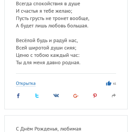
Все
ИМЕНА
Всегда спокойствия в душе
И счастья я тебе желаю;
Сегодня празднуют именины
Пусть грусть не тронет вообще,
А будет лишь любовь большая.
Сергей
, Теодор,
Федор
Весёлой будь и радуй нас,
Посмотреть значение
и
происхождение
Всей широтой души сияя;
Ценю с тобою каждый час:
Ты для меня давно родная.
Открытка
61
С Днём Рожденья, любимая