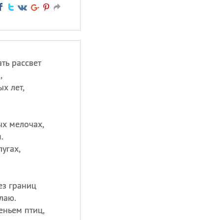
ть рассвет
,
х лет,
ых мелочах,
.
угах,
ез границ
лаю.
еньем птиц,