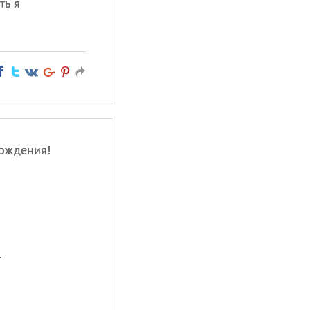
ть я
рождения!
.