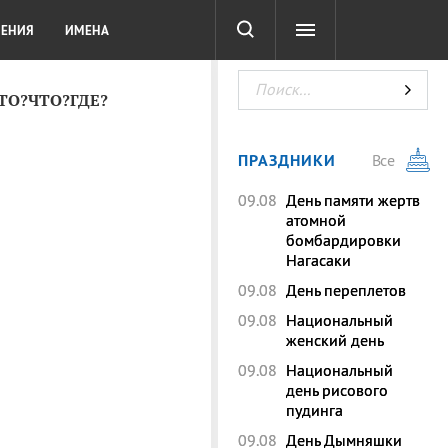
СОТА
DIGITAL
ТЕСТЫ
ЛЕНИЯ
ИМЕНА
КТО?ЧТО?ГДЕ?
ПРАЗДНИКИ
Все
09.08
День памяти жертв
атомной
бомбардировки
Нагасаки
09.08
День переплетов
09.08
Национальный
женский день
09.08
Национальный
день рисового
пудинга
09.08
День Дымняшки