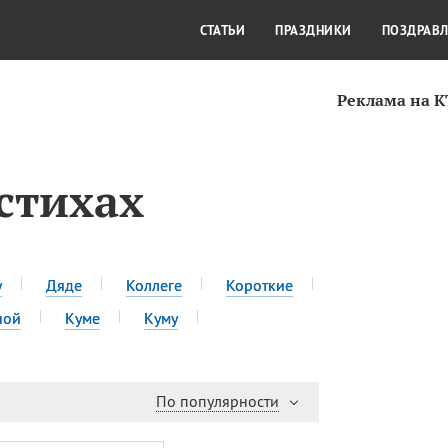
СТИЛЬ ЖИЗНИ
КУЛЬТУРА
КРА
СТАТЬИ
ПРАЗДНИКИ
ПОЗДРАВ
Реклама на 
стихах
у
Дяде
Коллеге
Короткие
ной
Куме
Куму
По популярности