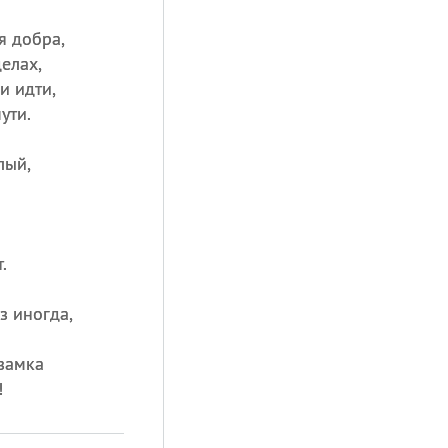
я добра,
елах,
и идти,
ути.
лый,
.
з иногда,
замка
!