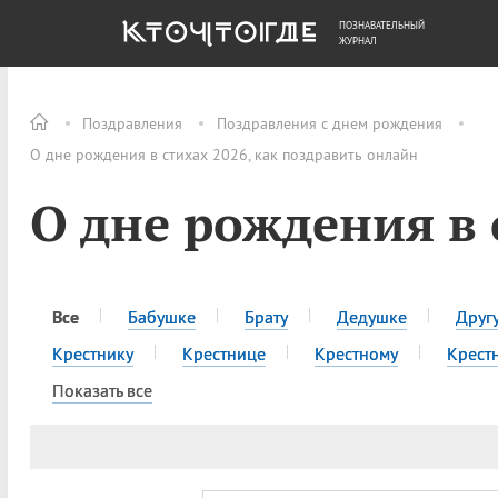
ПОЗНАВАТЕЛЬНЫЙ
ОБЩЕСТВО
ДЕНЬГИ
ЖУРНАЛ
Поздравления
Поздравления с днем рождения
О дне рождения в стихах 2026, как поздравить онлайн
О дне рождения в 
Все
Бабушке
Брату
Дедушке
Друг
Крестнику
Крестнице
Крестному
Крест
Показать все