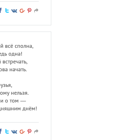
й всё сполна,
едь одна!
 встречать,
ва начать.
узья,
гому нельзя.
ни о том —
одняшним днём!