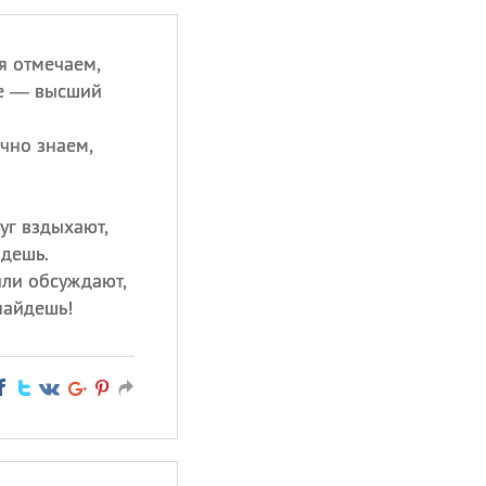
я отмечаем,
ье — высший
очно знаем,
уг вздыхают,
идешь.
или обсуждают,
найдешь!