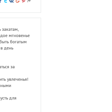
 закатам,
ждое мгновенье
быть богатым
 в день
аться за
ть увлеченья!
рными
усть для