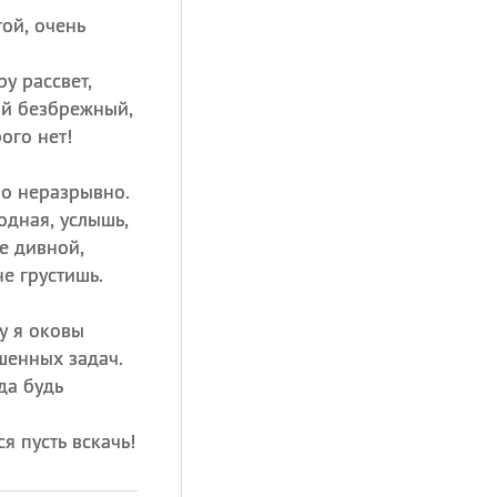
той, очень
у рассвет,
ой безбрежный,
ого нет!
но неразрывно.
одная, услышь,
е дивной,
не грустишь.
у я оковы
шенных задач.
да будь
ся пусть вскачь!