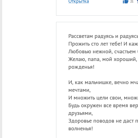
Открытка
21
Рассветам радуясь и радуясь
Прожить сто лет тебе! И ка
Любовью нежной, счастьем 
Желаю, папа, мой хороший,
рожденья!
И, как мальчишке, вечно мч
мечтами,
И множить цели свои, множи
Будь окружен все время ве
друзьями,
Здоровье поводов не даст п
волненья!