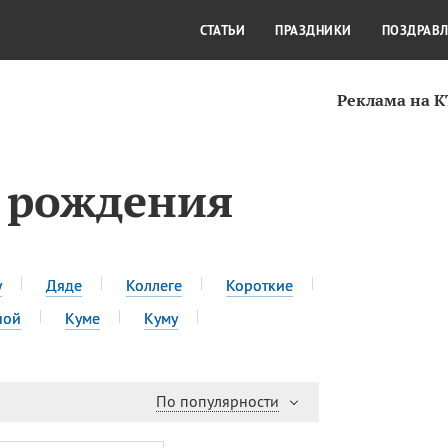
СТИЛЬ ЖИЗНИ
КУЛЬТУРА
КРА
СТАТЬИ
ПРАЗДНИКИ
ПОЗДРАВ
Реклама на 
 рождения
у
Дяде
Коллеге
Короткие
ной
Куме
Куму
По популярности