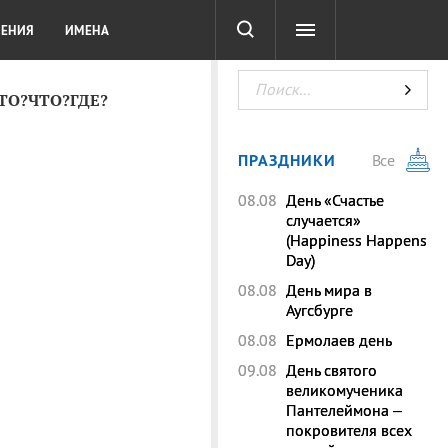
СОТА
DIGITAL
ТЕСТЫ
ЛЕНИЯ
ИМЕНА
КТО?ЧТО?ГДЕ?
ПРАЗДНИКИ
Все
08.08
День «Счастье
случается»
(Happiness Happens
Day)
08.08
День мира в
Аугсбурге
08.08
Ермолаев день
09.08
День святого
великомученика
Пантелеймона –
покровителя всех