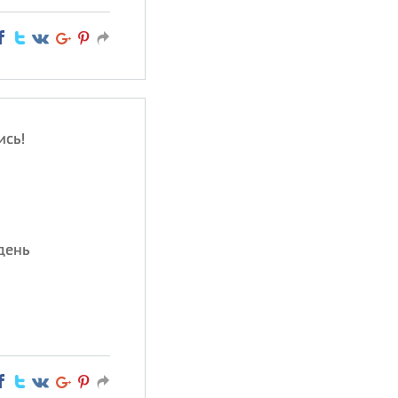
ись!
день