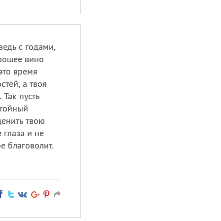
ведь с годами,
рошее вино
 это время
стей, а твоя
 Так пусть
стойный
ценить твою
 глаза и не
бе благоволит.