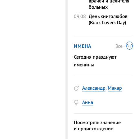
врачей и целителя
больных
09.08
День книголюбов
(Book Lovers Day)
ИМЕНА
Все
Сегодня празднуют
именины
Александр
,
Макар
Анна
Посмотреть значение
и происхождение