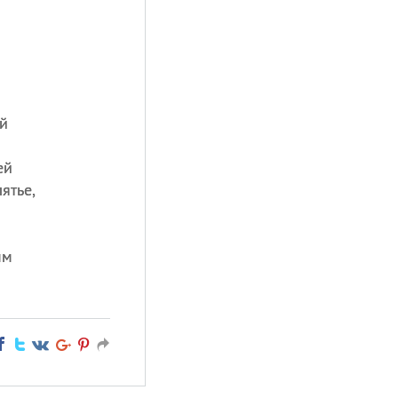
й
ей
ятье,
мм