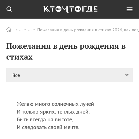
Пожелания в день рождения в стихах 2026, как по
Все
ПРАЗДНИКИ
Пожелания в день рождения в
09.08
День памяти
великомученика и
стихах
целителя Пантелеимона
11.08
Рождество святителя
Николая Чудотворца
Все
11.08
День «мусорной еды»
11.08
День полета на
воздушном шарике
Желаю много солнечных лучей
11.08
День Святой Клары —
И только ярких, теплых дней,
покровительницы
Быть всегда на высоте,
телевидения
И следовать своей мечте.