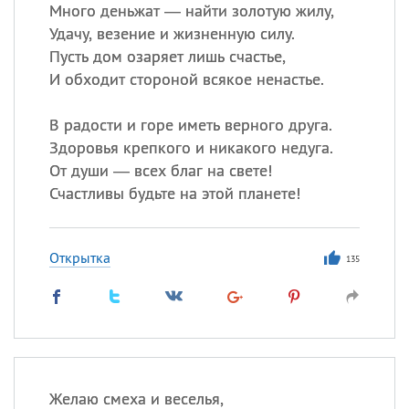
Все
ИМЕНА
Много деньжат — найти золотую жилу,
Удачу, везение и жизненную силу.
Сегодня празднуют именины
Пусть дом озаряет лишь счастье,
И обходит стороной всякое ненастье.
Герман
,
Иван
,
Клим
,
Еще
В радости и горе иметь верного друга.
Анфиса
Здоровья крепкого и никакого недуга.
От души — всех благ на свете!
Посмотреть значение
и
Счастливы будьте на этой планете!
происхождение
Открытка
135
Желаю смеха и веселья,