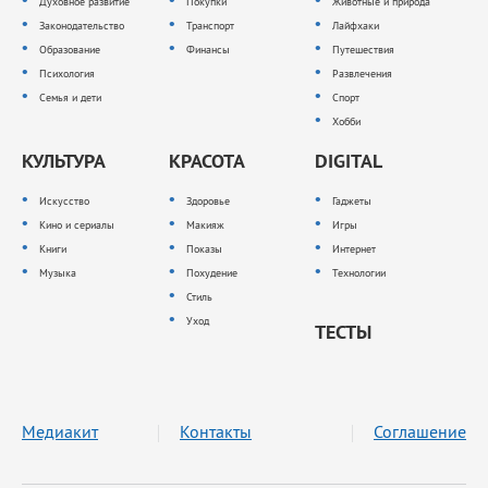
Духовное развитие
Покупки
Животные и природа
Законодательство
Транспорт
Лайфхаки
Образование
Финансы
Путешествия
Психология
Развлечения
Семья и дети
Спорт
Хобби
КУЛЬТУРА
КРАСОТА
DIGITAL
Искусство
Здоровье
Гаджеты
Кино и сериалы
Макияж
Игры
Книги
Показы
Интернет
Музыка
Похудение
Технологии
Стиль
Уход
ТЕСТЫ
Медиакит
Контакты
Соглашение