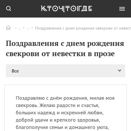
Поздравления с днем рождения свекрови от невест
Все
ПРАЗДНИКИ
Поздравления с днем рождения
09.08
День памяти
великомученика и
свекрови от невестки в прозе
целителя Пантелеимона
11.08
Рождество святителя
Николая Чудотворца
Все
11.08
День «мусорной еды»
11.08
День полета на
воздушном шарике
Поздравляю с днём рождения, милая моя
11.08
День Святой Клары —
свекровь. Желаю радости и счастья,
покровительницы
больших надежд и искренней любви,
телевидения
доброй удачи и крепкого здоровья,
благополучия семьи и домашнего уюта,