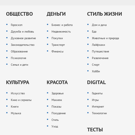
ОБЩЕСТВО
ДЕНЬГИ
СТИЛЬ ЖИЗНИ
Гороскоп
Бизнес и работа
Дом и дача
Дружба и любовь
Недвижимость
Еда
Духовное развитие
Покупки
Животные и природа
Законодательство
Транспорт
Лайфхаки
Образование
Финансы
Путешествия
Психология
Развлечения
Семья и дети
Спорт
Хобби
КУЛЬТУРА
КРАСОТА
DIGITAL
Искусство
Здоровье
Гаджеты
Кино и сериалы
Макияж
Игры
Книги
Показы
Интернет
Музыка
Похудение
Технологии
Стиль
Уход
ТЕСТЫ