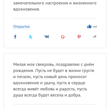
Все
ИМЕНА
замечательного настроения и жизненного
вдохновения.
Сегодня празднуют именины
Герман
,
Иван
,
Клим
,
Еще
Открытка
164
Анфиса
Посмотреть значение
и
происхождение
Милая моя свекровь, поздравляю с днём
рождения. Пусть не будет в жизни грусти
и печали, пусть новый день приносит
вдохновение и удачу, пусть в сердце
всегда живёт любовь и радость, пусть
душа всегда будет весела и добра.