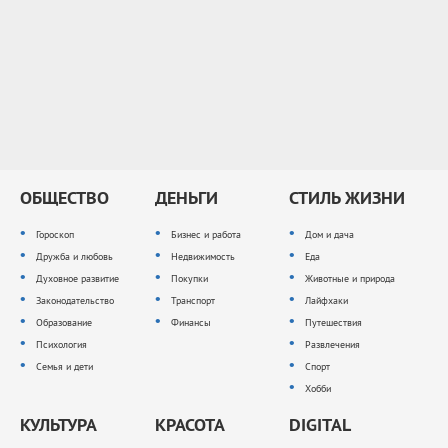
ОБЩЕСТВО
ДЕНЬГИ
СТИЛЬ ЖИЗНИ
Гороскоп
Бизнес и работа
Дом и дача
Дружба и любовь
Недвижимость
Еда
Духовное развитие
Покупки
Животные и природа
Законодательство
Транспорт
Лайфхаки
Образование
Финансы
Путешествия
Психология
Развлечения
Семья и дети
Спорт
Хобби
КУЛЬТУРА
КРАСОТА
DIGITAL