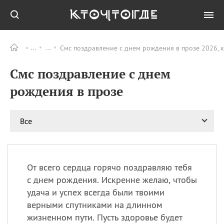
Смс поздравление с днем рождения в прозе 2026, 
Все
ПРАЗДНИКИ
Смс поздравление с днем
09.08
День памяти жертв
атомной
рождения в прозе
бомбардировки
Нагасаки
09.08
День переплетов
Все
09.08
Национальный женский
день
09.08
Национальный день
От всего сердца горячо поздравляю тебя
рисового пудинга
с днем рождения. Искренне желаю, чтобы
09.08
День Дымняшки
удача и успех всегда были твоими
(Smokey Bear Day)
верными спутниками на длинном
жизненном пути. Пусть здоровье будет