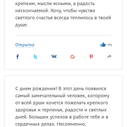
Все
ИМЕНА
крепким, мысли ясными, а радость
нескончаемой. Хочу, чтобы чувство
Сегодня празднуют именины
светлого счастья всегда теплилось в твоей
душе.
Сергей
, Теодор,
Федор
Посмотреть значение
и
Открытка
происхождение
370
С днем рождения! В этот день появился
самый замечательный человек, которому
от всей души хочется пожелать крепкого
здоровья и терпенья, радости и светлых
дней. Больших успехов в работе тебе и в
сердечных делах. Несомненно,