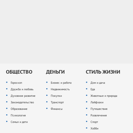
ОБЩЕСТВО
ДЕНЬГИ
СТИЛЬ ЖИЗНИ
Гороскоп
Бизнес и работа
Дом и дача
Дружба и любовь
Недвижимость
Еда
Духовное развитие
Покупки
Животные и природа
Законодательство
Транспорт
Лайфхаки
Образование
Финансы
Путешествия
Психология
Развлечения
Семья и дети
Спорт
Хобби