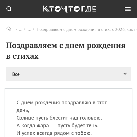
Поздравляем с днем рождения в стихах 2026, как 
Все
ПРАЗДНИКИ
Поздравляем с днем рождения
09.08
День памяти жертв
атомной
в стихах
бомбардировки
Нагасаки
09.08
День переплетов
Все
09.08
Национальный женский
день
09.08
Национальный день
С днем рождения поздравляю в этот
рисового пудинга
день,
09.08
День Дымняшки
Солнце пусть блестит над головою,
(Smokey Bear Day)
А когда жара — пусть будет тень.
И успех всегда рядом с тобою.