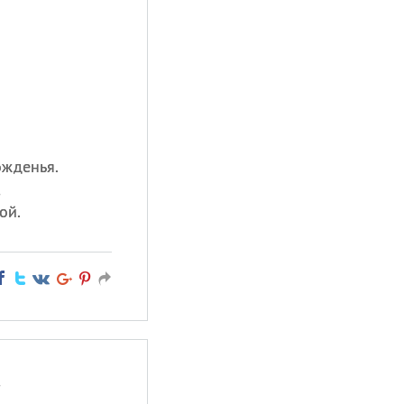
ожденья.
,
ой.
,