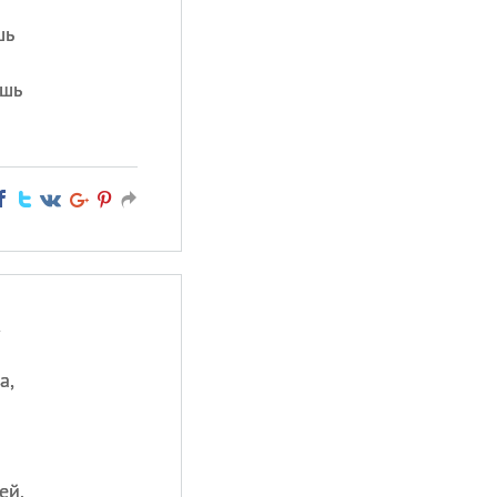
шь
ешь
к
…
а,
ей,