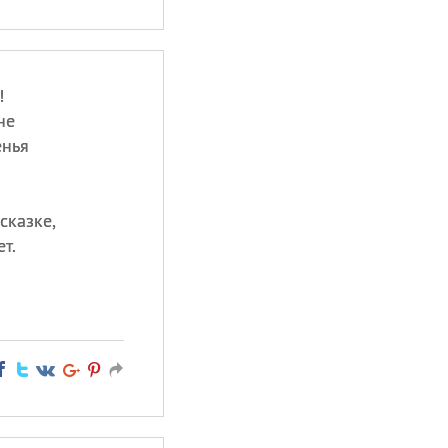
!
не
енья
сказке,
т.