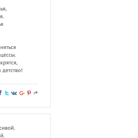
ья,
я.
ья
няться
цессы.
крятся,
 детство!
сивой.
й.