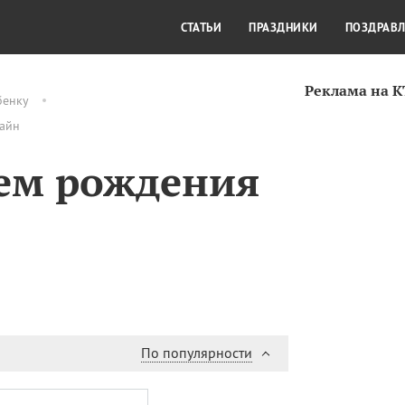
СТИЛЬ ЖИЗНИ
КУЛЬТУРА
КРА
СТАТЬИ
ПРАЗДНИКИ
ПОЗДРАВ
Реклама на 
бенку
лайн
нем рождения
По популярности