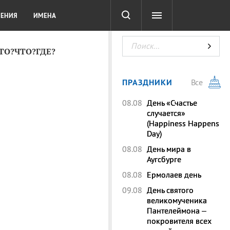
СОТА
DIGITAL
ТЕСТЫ
ЛЕНИЯ
ИМЕНА
КТО?ЧТО?ГДЕ?
ПРАЗДНИКИ
Все
08.08
День «Счастье
случается»
(Happiness Happens
Day)
08.08
День мира в
Аугсбурге
08.08
Ермолаев день
09.08
День святого
великомученика
Пантелеймона –
покровителя всех