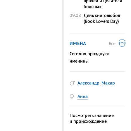
врачей и целителя
больных
09.08
День книголюбов
(Book Lovers Day)
ИМЕНА
Все
Сегодня празднуют
именины
Александр
,
Макар
Анна
Посмотреть значение
и происхождение