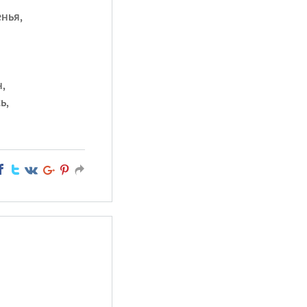
нья,
,
ь,