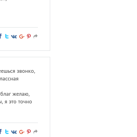
еешься звонко,
лассная
 благ желаю,
, я это точно