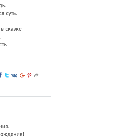
дь.
я суть.
 в сказке
.
сть
ния.
рождения!