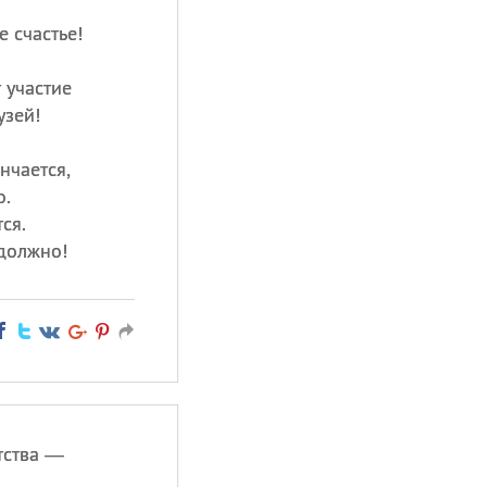
 счастье!
 участие
узей!
нчается,
о.
ся.
 должно!
тства —