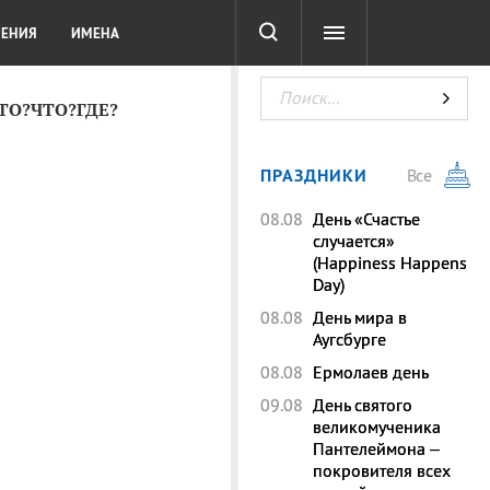
СОТА
DIGITAL
ТЕСТЫ
ЛЕНИЯ
ИМЕНА
КТО?ЧТО?ГДЕ?
ПРАЗДНИКИ
Все
08.08
День «Счастье
случается»
(Happiness Happens
Day)
08.08
День мира в
Аугсбурге
08.08
Ермолаев день
09.08
День святого
великомученика
Пантелеймона –
покровителя всех