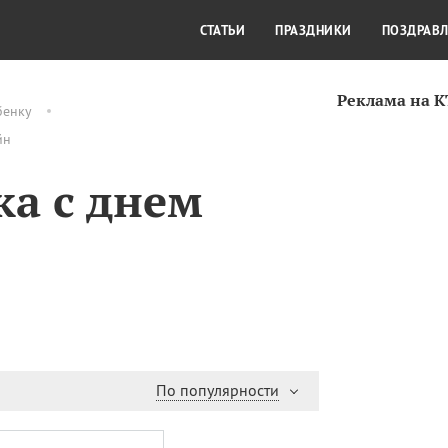
СТИЛЬ ЖИЗНИ
КУЛЬТУРА
КРА
СТАТЬИ
ПРАЗДНИКИ
ПОЗДРАВ
Реклама на 
бенку
йн
ка с днем
По популярности