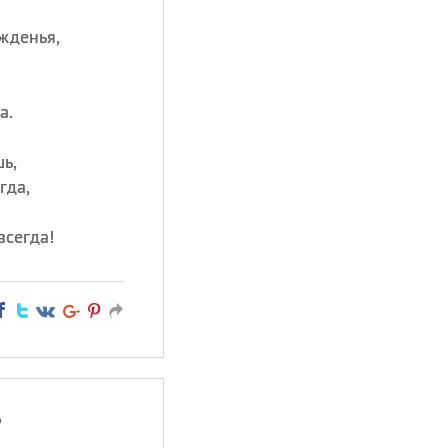
жденья,
а.
ь,
гда,
всегда!
?