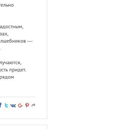
тельно
радостным,
зах,
олшебников —
.
лучаются,
сть придет.
 рядом