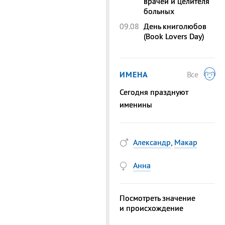
врачей и целителя
больных
09.08
День книголюбов
(Book Lovers Day)
ИМЕНА
Все
Сегодня празднуют
именины
Александр
,
Макар
Анна
Посмотреть значение
и происхождение