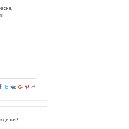
асна,
я!
ждения!