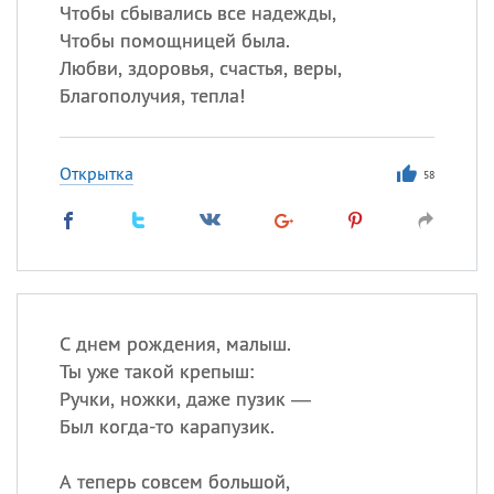
Все
ИМЕНА
Чтобы сбывались все надежды,
Чтобы помощницей была.
Сегодня празднуют именины
Любви, здоровья, счастья, веры,
Благополучия, тепла!
Сергей
, Теодор,
Федор
Посмотреть значение
и
Открытка
происхождение
58
С днем рождения, малыш.
Ты уже такой крепыш:
Ручки, ножки, даже пузик —
Был когда-то карапузик.
А теперь совсем большой,