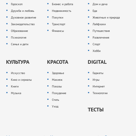
Гороскоп
Бизнес и работа
Дом и дача
Дружба и любовь
Недвижимость
Еда
Духовное развитие
Покупки
Животные и природа
Законодательство
Транспорт
Лайфхаки
Образование
Финансы
Путешествия
Психология
Развлечения
Семья и дети
Спорт
Хобби
КУЛЬТУРА
КРАСОТА
DIGITAL
Искусство
Здоровье
Гаджеты
Кино и сериалы
Макияж
Игры
Книги
Показы
Интернет
Музыка
Похудение
Технологии
Стиль
Уход
ТЕСТЫ