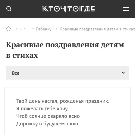
Ребенку
Красивые поздравления детям в стихах
Все
ПРАЗДНИКИ
Красивые поздравления детям
09.08
День памяти жертв
атомной
в стихах
бомбардировки
Нагасаки
09.08
День переплетов
Все
09.08
Национальный женский
день
09.08
Национальный день
Твой день настал, рожденья праздник.
рисового пудинга
Я пожелать тебе хочу,
09.08
День Дымняшки
Чтоб солнце озаряло ясно
(Smokey Bear Day)
Дорожку в будущем твою.