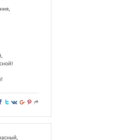
ния,
,
сной!
!
расный,