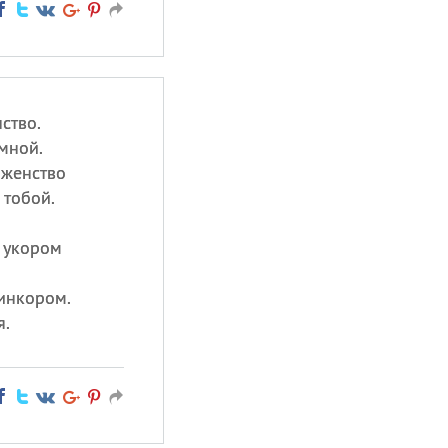
ство.
мной.
аженство
 тобой.
 укором
инкором.
я.