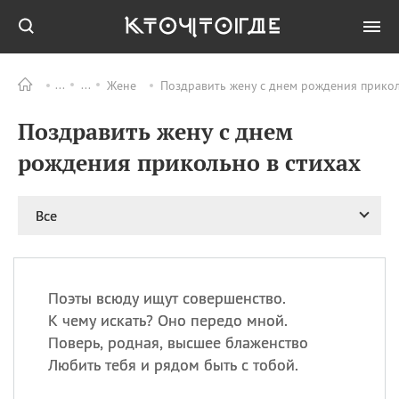
Жене
Поздравить жену с днем рождения прикол
Все
ПРАЗДНИКИ
Поздравить жену с днем
09.08
День памяти жертв
атомной
рождения прикольно в стихах
бомбардировки
Нагасаки
09.08
День переплетов
Все
09.08
Национальный женский
день
09.08
Национальный день
Поэты всюду ищут совершенство.
рисового пудинга
К чему искать? Оно передо мной.
09.08
День Дымняшки
Поверь, родная, высшее блаженство
(Smokey Bear Day)
Любить тебя и рядом быть с тобой.