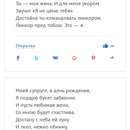
Все
ИМЕНА
Ты — моя жена. И для меня укором
Звучит «Я не ценю тебя».
Сегодня празднуют именины
Достойна ты командовать линкором.
Линкор пред тобою. Это — я.
Сергей
, Теодор,
Федор
Посмотреть значение
и
Открытка
происхождение
245
Моей супруге, в день рождения,
Я подарю букет забвения.
И пусть любимая жена,
Со мною будет счастлива.
Достану с неба ей луну
И тихо, нежно обниму.