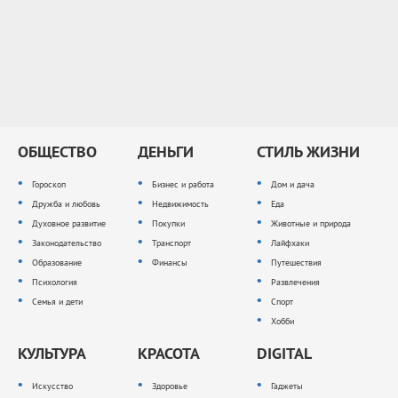
ОБЩЕСТВО
ДЕНЬГИ
СТИЛЬ ЖИЗНИ
Гороскоп
Бизнес и работа
Дом и дача
Дружба и любовь
Недвижимость
Еда
Духовное развитие
Покупки
Животные и природа
Законодательство
Транспорт
Лайфхаки
Образование
Финансы
Путешествия
Психология
Развлечения
Семья и дети
Спорт
Хобби
КУЛЬТУРА
КРАСОТА
DIGITAL
Искусство
Здоровье
Гаджеты