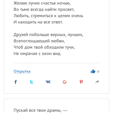
Все
ИМЕНА
Желаю лучик счастья ночью,
Во тьме всегда найти просвет,
Сегодня празднуют именины
Любить, стремиться к целям очень
И находить на все ответ.
Сергей
, Теодор,
Федор
Друзей побольше верных, лучших,
Посмотреть значение
и
происхождение
Всепоглощающей любви,
Чтоб дом твой обходили тучи,
Не омрачая с окон вид.
Открытка
15
Пускай все твои драмы, —