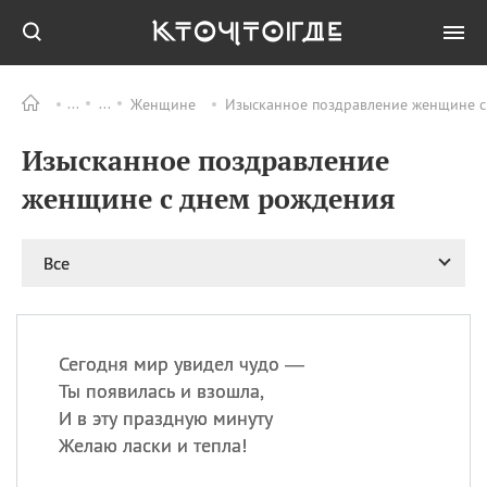
Женщине
Изысканное поздравление женщине с
Все
ПРАЗДНИКИ
Изысканное поздравление
09.08
День памяти жертв
атомной
женщине с днем рождения
бомбардировки
Нагасаки
09.08
День переплетов
Все
09.08
Национальный женский
день
09.08
Национальный день
Сегодня мир увидел чудо —
рисового пудинга
Ты появилась и взошла,
09.08
День Дымняшки
И в эту праздную минуту
(Smokey Bear Day)
Желаю ласки и тепла!