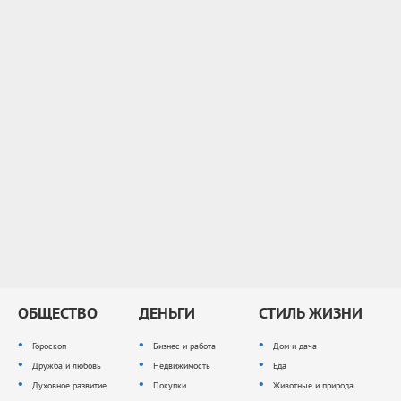
ОБЩЕСТВО
ДЕНЬГИ
СТИЛЬ ЖИЗНИ
Гороскоп
Бизнес и работа
Дом и дача
Дружба и любовь
Недвижимость
Еда
Духовное развитие
Покупки
Животные и природа