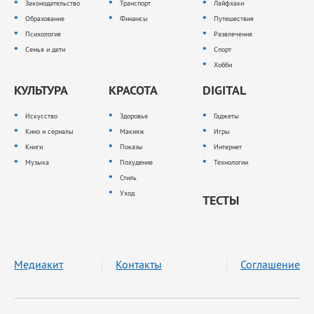
Законодательство
Транспорт
Лайфхаки
Образование
Финансы
Путешествия
Психология
Развлечения
Семья и дети
Спорт
Хобби
КУЛЬТУРА
КРАСОТА
DIGITAL
Искусство
Здоровье
Гаджеты
Кино и сериалы
Макияж
Игры
Книги
Показы
Интернет
Музыка
Похудение
Технологии
Стиль
Уход
ТЕСТЫ
Медиакит
Контакты
Соглашение