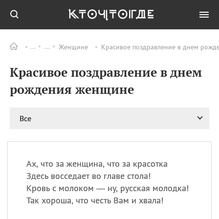
Женщине
Красивое поздравление в днем рожде
Все
ПРАЗДНИКИ
Красивое поздравление в днем
11.08
Рождество святителя
Николая Чудотворца
рождения женщине
11.08
День «мусорной еды»
11.08
День полета на
Все
воздушном шарике
12.08
Курбан Байрам —
праздник
жертвоприношения
Ах, что за женщина, что за красотка
12.08
День
Здесь восседает во главе стола!
Военно‑воздушных сил
Кровь с молоком — ну, русская молодка!
(День ВВС) РФ
Так хороша, что честь Вам и хвала!