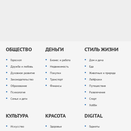
ОБЩЕСТВО
ДЕНЬГИ
СТИЛЬ ЖИЗНИ
Гороскоп
Бизнес и работа
Дом и дача
Дружба и любовь
Недвижимость
Еда
Духовное развитие
Покупки
Животные и природа
Законодательство
Транспорт
Лайфхаки
Образование
Финансы
Путешествия
Психология
Развлечения
Семья и дети
Спорт
Хобби
КУЛЬТУРА
КРАСОТА
DIGITAL
Искусство
Здоровье
Гаджеты