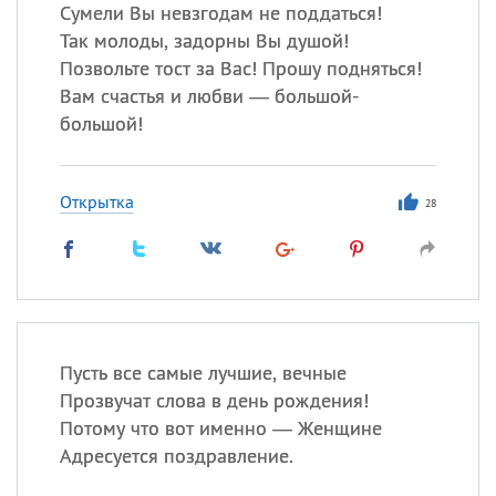
Все
ИМЕНА
Сумели Вы невзгодам не поддаться!
Так молоды, задорны Вы душой!
Сегодня празднуют именины
Позвольте тост за Вас! Прошу подняться!
Вам счастья и любви — большой-
Акакий
,
Василий
,
Иван
,
большой!
Еще
Алена
,
Анастасия
,
Открытка
28
Антонина
,
Еще
Посмотреть значение
и
происхождение
Пусть все самые лучшие, вечные
Прозвучат слова в день рождения!
Потому что вот именно — Женщине
Адресуется поздравление.