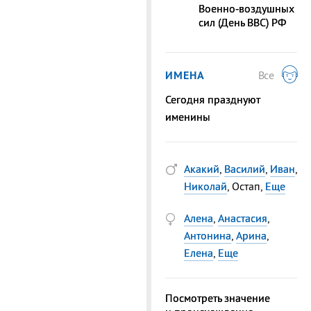
Военно‑воздушных
сил (День ВВС) РФ
ИМЕНА
Все
Сегодня празднуют
именины
Акакий
,
Василий
,
Иван
,
Николай
, Остап,
Еще
Алена
,
Анастасия
,
Антонина
,
Арина
,
Елена
,
Еще
Посмотреть значение