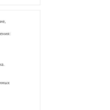
ие,
ения:
на.
лимых