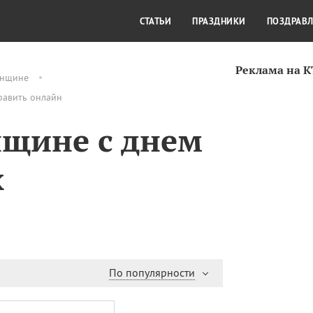
СТИЛЬ ЖИЗНИ
КУЛЬТУРА
КРА
СТАТЬИ
ПРАЗДНИКИ
ПОЗДРАВ
Реклама на 
нщине
равить онлайн
нщине с днем
х
По популярности