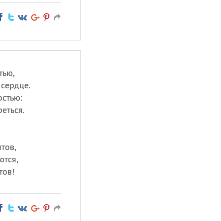
тью,
 сердце.
остью:
еться.
тов,
ются,
тов!