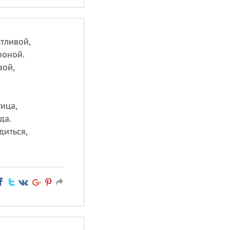
тливой,
роной.
вой,
ица,
да.
диться,