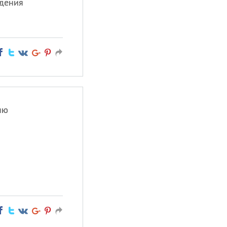
ждения
яю