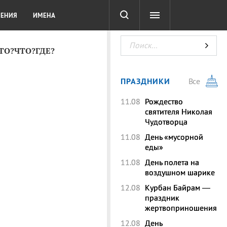
СОТА
DIGITAL
ТЕСТЫ
ЛЕНИЯ
ИМЕНА
КТО?ЧТО?ГДЕ?
ПРАЗДНИКИ
Все
11.08
Рождество
святителя Николая
Чудотворца
11.08
День «мусорной
еды»
11.08
День полета на
воздушном шарике
12.08
Курбан Байрам —
праздник
жертвоприношения
12.08
День