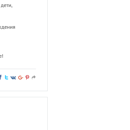
дети,
ждения
е!