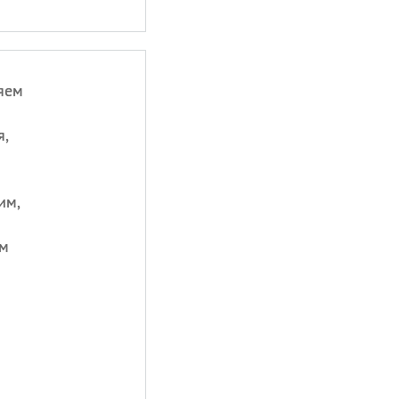
яем
я,
им,
ем