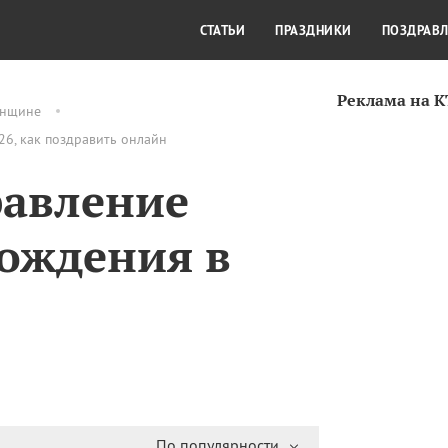
СТИЛЬ ЖИЗНИ
КУЛЬТУРА
КРА
СТАТЬИ
ПРАЗДНИКИ
ПОЗДРАВ
Реклама на 
нщине
6, как поздравить онлайн
равление
ождения в
По популярности