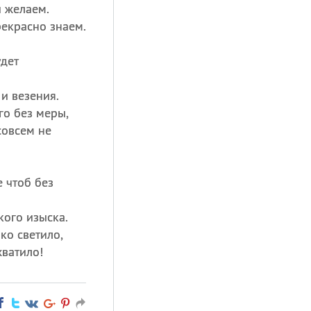
и желаем.
рекрасно знаем.
удет
 и везения.
го без меры,
совсем не
 чтоб без
кого изыска.
ко светило,
хватило!