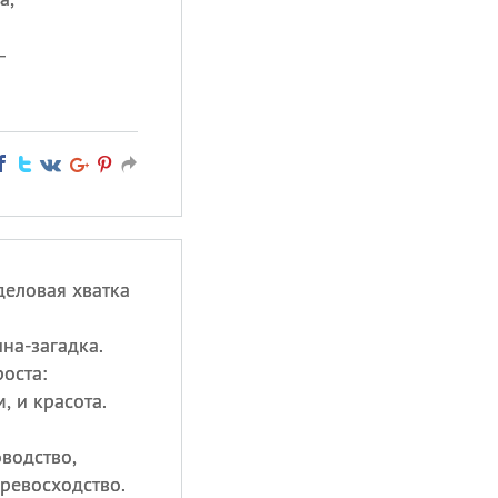
—
деловая хватка
на-загадка.
оста:
, и красота.
водство,
ревосходство.