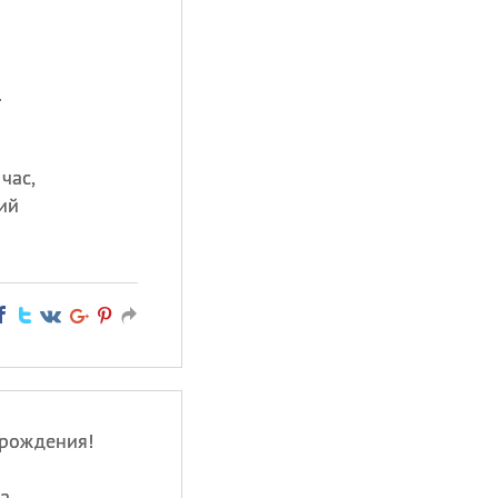
.
час,
ий
 рождения!
а,