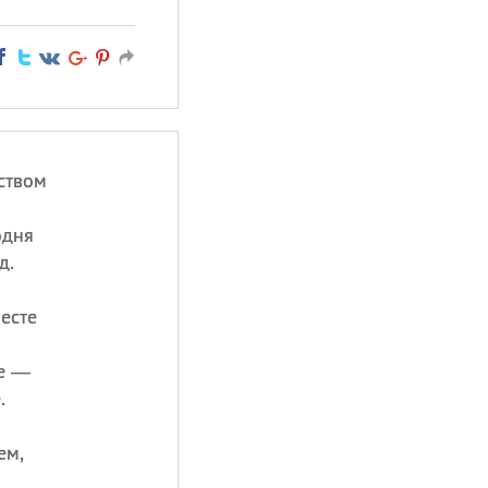
ством
одня
д.
месте
ше —
.
ем,