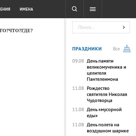
СОТА
DIGITAL
ТЕСТЫ
ЛЕНИЯ
ИМЕНА
КТО?ЧТО?ГДЕ?
ПРАЗДНИКИ
Все
09.08
День памяти
великомученика и
целителя
Пантелеимона
11.08
Рождество
святителя Николая
Чудотворца
11.08
День «мусорной
еды»
11.08
День полета на
воздушном шарике