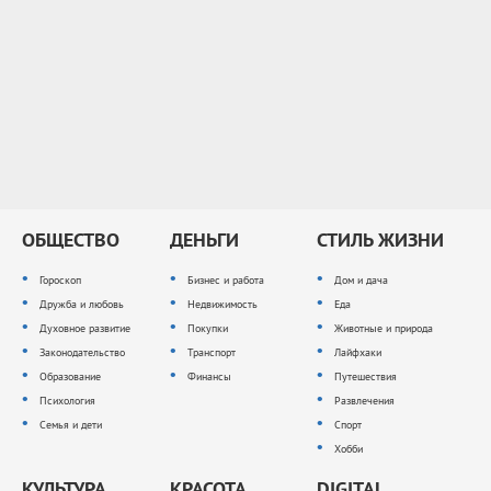
ОБЩЕСТВО
ДЕНЬГИ
СТИЛЬ ЖИЗНИ
Гороскоп
Бизнес и работа
Дом и дача
Дружба и любовь
Недвижимость
Еда
Духовное развитие
Покупки
Животные и природа
Законодательство
Транспорт
Лайфхаки
Образование
Финансы
Путешествия
Психология
Развлечения
Семья и дети
Спорт
Хобби
КУЛЬТУРА
КРАСОТА
DIGITAL