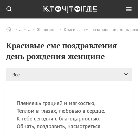
Женщине
Красивые смс поздравления день рож
Все
ПРАЗДНИКИ
Красивые смс поздравления
11.08
Рождество святителя
Николая Чудотворца
день рождения женщине
11.08
День «мусорной еды»
11.08
День полета на
Все
воздушном шарике
12.08
Курбан Байрам —
праздник
жертвоприношения
Пленяешь грацией и мягкостью,
12.08
День
Теплом в глазах, любовью в сердце.
Военно‑воздушных сил
К тебе сегодня с благодарностью:
(День ВВС) РФ
Обнять, поздравить, насмотреться.