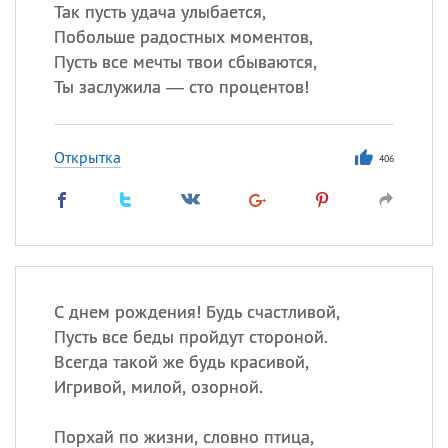
Все
ИМЕНА
Так пусть удача улыбается,
Побольше радостных моментов,
Сегодня празднуют именины
Пусть все мечты твои сбываются,
Ты заслужила — сто процентов!
Акакий
,
Василий
,
Иван
,
Еще
Открытка
406
Алена
,
Анастасия
,
Антонина
,
Еще
Посмотреть значение
и
происхождение
С днем рождения! Будь счастливой,
Пусть все беды пройдут стороной.
Всегда такой же будь красивой,
Игривой, милой, озорной.
Порхай по жизни, словно птица,