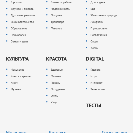
Гороскоп
Бизнес и работа
Дом и дача
Дружба и любовь
Недвижимость
Еда
Духовное развитие
Покупки
Животные и природа
Законодательство
Транспорт
Лайфхаки
Образование
Финансы
Путешествия
Психология
Развлечения
Семья и дети
Спорт
Хобби
КУЛЬТУРА
КРАСОТА
DIGITAL
Искусство
Здоровье
Гаджеты
Кино и сериалы
Макияж
Игры
Книги
Показы
Интернет
Музыка
Похудение
Технологии
Стиль
Уход
ТЕСТЫ
Медиакит
Контакты
Соглашение