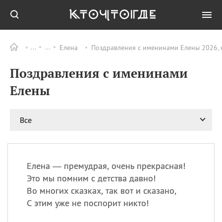
Елена
Поздравления с именинами Елены 2026, 
Все
ПРАЗДНИКИ
Поздравления с именинами
09.08
День памяти
великомученика и
Елены
целителя Пантелеимона
11.08
Рождество святителя
Николая Чудотворца
Все
11.08
День «мусорной еды»
11.08
День полета на
воздушном шарике
Елена — премудрая, очень прекрасная!
11.08
День Святой Клары —
Это мы помним с детства давно!
покровительницы
Во многих сказках, так вот и сказано,
телевидения
С этим уже не поспорит никто!