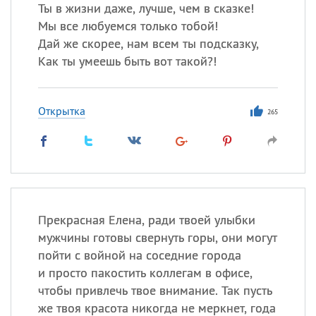
Все
ИМЕНА
Ты в жизни даже, лучше, чем в сказке!
Мы все любуемся только тобой!
Сегодня празднуют именины
Дай же скорее, нам всем ты подсказку,
Как ты умеешь быть вот такой?!
Герман
,
Иван
,
Клим
,
Еще
Анфиса
Открытка
265
Посмотреть значение
и
происхождение
Прекрасная Елена, ради твоей улыбки
мужчины готовы свернуть горы, они могут
пойти с войной на соседние города
и просто пакостить коллегам в офисе,
чтобы привлечь твое внимание. Так пусть
же твоя красота никогда не меркнет, года