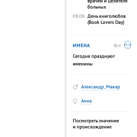
врачей и целителя
больных
09.08
День книголюбов
(Book Lovers Day)
ИМЕНА
Все
Сегодня празднуют
именины
Александр
,
Макар
Анна
Посмотреть значение
и происхождение