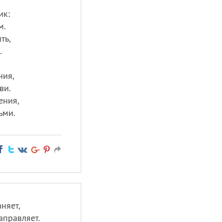
ик:
м.
ть,
.
ния,
ви.
ения,
ьми.
аняет,
аправляет.