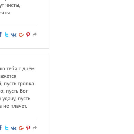
ут чисты,
ечты.
яю тебя с днём
кажется
, пусть тропка
о, пусть Бог
 удачу, пусть
 не плачет.