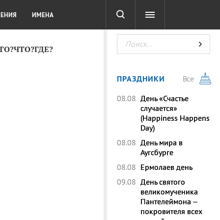
СОТА
DIGITAL
ТЕСТЫ
ЛЕНИЯ
ИМЕНА
КТО?ЧТО?ГДЕ?
ПРАЗДНИКИ
Все
08.08
День «Счастье
случается»
(Happiness Happens
Day)
08.08
День мира в
Аугсбурге
08.08
Ермолаев день
09.08
День святого
великомученика
Пантелеймона –
покровителя всех