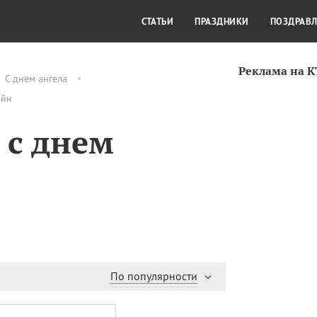
СТИЛЬ ЖИЗНИ
КУЛЬТУРА
КРА
СТАТЬИ
ПРАЗДНИКИ
ПОЗДРАВ
Реклама на 
C днем ангела
айн
 с днем
По популярности