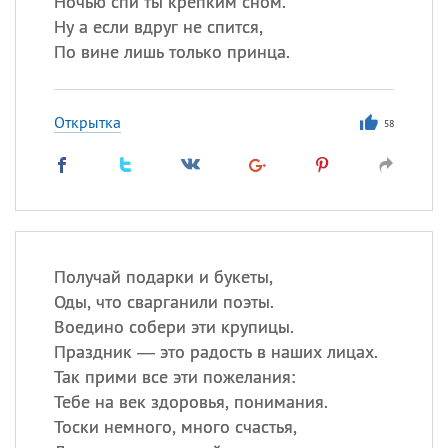
Ночью спи ты крепким сном.
Все
ИМЕНА
Ну а если вдруг не спится,
Сегодня празднуют именины
По вине лишь только принца.
Сергей
, Теодор,
Федор
Открытка
58
Посмотреть значение
и
происхождение
Получай подарки и букеты,
Оды, что сварганили поэты.
Воедино собери эти крупицы.
Праздник — это радость в наших лицах.
Так прими все эти пожелания:
Тебе на век здоровья, понимания.
Тоски немного, много счастья,