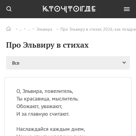
Эльвира
Про Эльвиру в стихах 2026, как поздр
Все
ПРАЗДНИКИ
Про Эльвиру в стихах
09.08
День памяти жертв
атомной
бомбардировки
Нагасаки
Все
09.08
День переплетов
09.08
Национальный женский
день
О, Эльвира, повелитель,
09.08
Национальный день
Ты красавица, мыслитель.
рисового пудинга
Обожают, уважают,
09.08
День Дымняшки
И за главную считают.
(Smokey Bear Day)
Наслаждайся каждым днем,