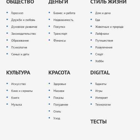
ОБЩЕСТВО
ДЕНЬГИ
СТИЛЬ ЖИЗНИ
Гороскоп
Бизнес и работа
Дом и дача
Дружба и любовь
Недвижимость
Еда
Духовное развитие
Покупки
Животные и природа
Законодательство
Транспорт
Лайфхаки
Образование
Финансы
Путешествия
Психология
Развлечения
Семья и дети
Спорт
Хобби
КУЛЬТУРА
КРАСОТА
DIGITAL
Искусство
Здоровье
Гаджеты
Кино и сериалы
Макияж
Игры
Книги
Показы
Интернет
Музыка
Похудение
Технологии
Стиль
Уход
ТЕСТЫ