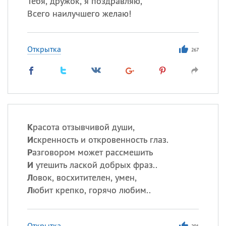
Тебя, дружок, я поздравляю,
Все
ИМЕНА
Всего наилучшего желаю!
Сегодня празднуют именины
Открытка
Сергей
, Теодор,
Федор
267
Посмотреть значение
и
происхождение
К
расота отзывчивой души,
И
скренность и откровенность глаз.
Р
азговором может рассмешить
И
утешить лаской добрых фраз..
Л
овок, восхитителен, умен,
Л
юбит крепко, горячо любим..
Открытка