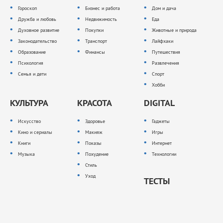
Гороскоп
Бизнес и работа
Дом и дача
Дружба и любовь
Недвижимость
Еда
Духовное развитие
Покупки
Животные и природа
Законодательство
Транспорт
Лайфхаки
Образование
Финансы
Путешествия
Психология
Развлечения
Семья и дети
Спорт
Хобби
КУЛЬТУРА
КРАСОТА
DIGITAL
Искусство
Здоровье
Гаджеты
Кино и сериалы
Макияж
Игры
Книги
Показы
Интернет
Музыка
Похудение
Технологии
Стиль
Уход
ТЕСТЫ