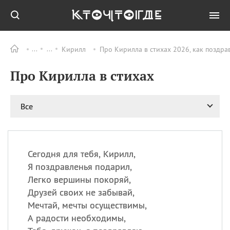
Кирилл
Про Кирилла в стихах 2026, как поздра
Все
ПРАЗДНИКИ
Про Кирилла в стихах
09.08
День памяти жертв
атомной
бомбардировки
Нагасаки
Все
09.08
День переплетов
09.08
Национальный женский
день
Сегодня для тебя, Кирилл,
09.08
Национальный день
Я поздравленья подарил,
рисового пудинга
Легко вершины покоряй,
09.08
День Дымняшки
Друзей своих не забывай,
(Smokey Bear Day)
Мечтай, мечты осуществимы,
А радости необходимы,