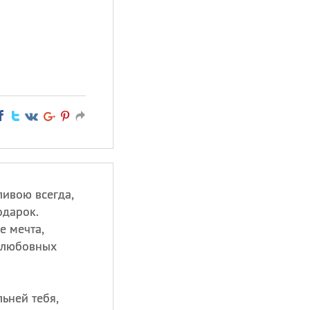
ливою всегда,
одарок.
е мечта,
и любовных
льней тебя,