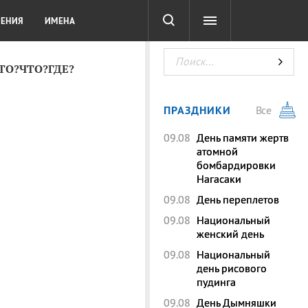
СОТА
DIGITAL
ТЕСТЫ
ЛЕНИЯ
ИМЕНА
КТО?ЧТО?ГДЕ?
ПРАЗДНИКИ
Все
09.08
День памяти жертв
атомной
бомбардировки
Нагасаки
09.08
День переплетов
09.08
Национальный
женский день
09.08
Национальный
день рисового
пудинга
09.08
День Дымняшки