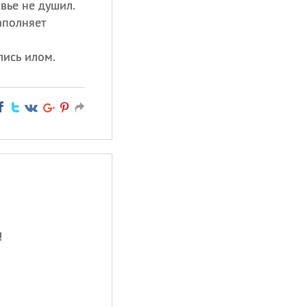
вье не душил.
аполняет
лись илом.
!