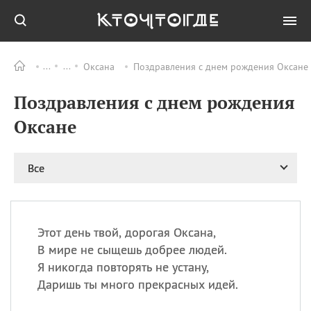
Оксана
Поздравления с днем рождения Оксане 
Все
ПРАЗДНИКИ
Поздравления с днем рождения
08.08
День «Счастье
случается» (Happiness
Оксане
Happens Day)
08.08
День мира в Аугсбурге
Все
08.08
Ермолаев день
09.08
День святого
великомученика
Пантелеймона –
Этот день твой, дорогая Оксана,
покровителя всех
врачей и целителя
В мире не сыщешь добрее людей.
больных
Я никогда повторять не устану,
09.08
День книголюбов (Book
Даришь ты много прекрасных идей.
Lovers Day)