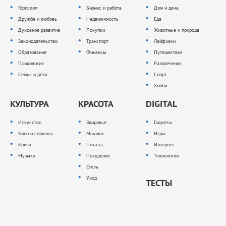
Гороскоп
Бизнес и работа
Дом и дача
Дружба и любовь
Недвижимость
Еда
Духовное развитие
Покупки
Животные и природа
Законодательство
Транспорт
Лайфхаки
Образование
Финансы
Путешествия
Психология
Развлечения
Семья и дети
Спорт
Хобби
КУЛЬТУРА
КРАСОТА
DIGITAL
Искусство
Здоровье
Гаджеты
Кино и сериалы
Макияж
Игры
Книги
Показы
Интернет
Музыка
Похудение
Технологии
Стиль
Уход
ТЕСТЫ