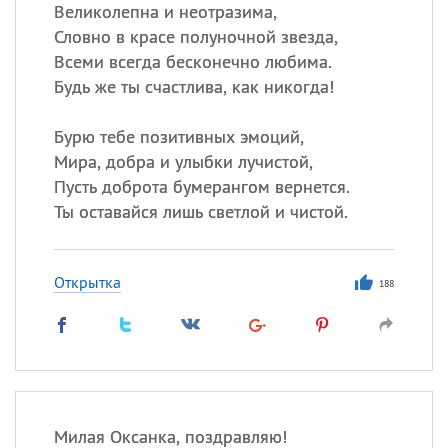
Великолепна и неотразима,
Словно в красе полуночной звезда,
Все
ИМЕНА
Всеми всегда бесконечно любима.
Сегодня празднуют именины
Будь же ты счастлива, как никогда!
Бурю тебе позитивных эмоций,
Александр
,
Макар
Мира, добра и улыбки лучистой,
Анна
Пусть доброта бумерангом вернется.
Ты оставайся лишь светлой и чистой.
Посмотреть значение
и
происхождение
Открытка
188
Милая Оксанка, поздравляю!