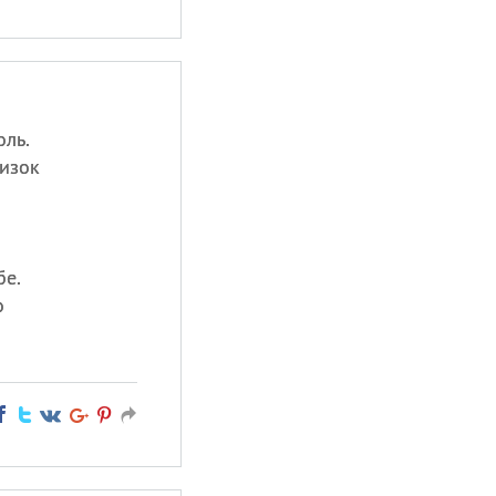
оль.
лизок
бе.
о