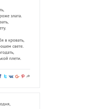
ть,
роже злата.
зать,
ету.
бя в кровать,
рошем свете.
годать,
ькой плети.
годня,