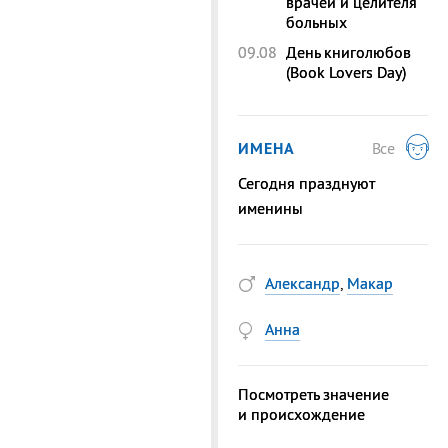
врачей и целителя
больных
09.08
День книголюбов
(Book Lovers Day)
ИМЕНА
Все
Сегодня празднуют
именины
Александр
,
Макар
Анна
Посмотреть значение
и происхождение