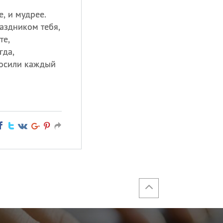
е, и мудрее.
аздником тебя,
те,
гда,
носили каждый