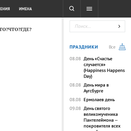
СОТА
DIGITAL
ТЕСТЫ
ЛЕНИЯ
ИМЕНА
КТО?ЧТО?ГДЕ?
ПРАЗДНИКИ
Все
08.08
День «Счастье
случается»
(Happiness Happens
Day)
08.08
День мира в
Аугсбурге
08.08
Ермолаев день
09.08
День святого
великомученика
Пантелеймона –
покровителя всех