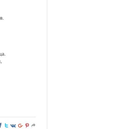
в.
ца.
,