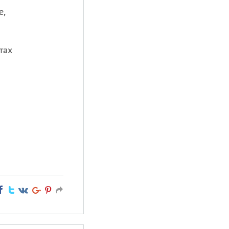
е,
тах