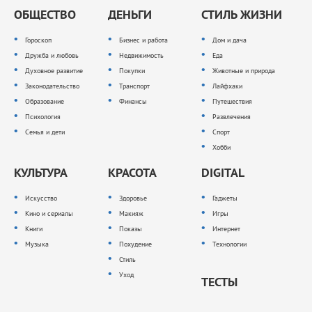
ОБЩЕСТВО
ДЕНЬГИ
СТИЛЬ ЖИЗНИ
Гороскоп
Бизнес и работа
Дом и дача
Дружба и любовь
Недвижимость
Еда
Духовное развитие
Покупки
Животные и природа
Законодательство
Транспорт
Лайфхаки
Образование
Финансы
Путешествия
Психология
Развлечения
Семья и дети
Спорт
Хобби
КУЛЬТУРА
КРАСОТА
DIGITAL
Искусство
Здоровье
Гаджеты
Кино и сериалы
Макияж
Игры
Книги
Показы
Интернет
Музыка
Похудение
Технологии
Стиль
Уход
ТЕСТЫ