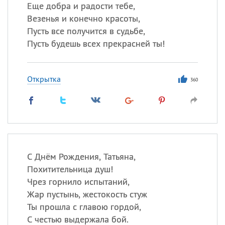
Все
ИМЕНА
Еще добра и радости тебе,
Везенья и конечно красоты,
Сегодня празднуют именины
Пусть все получится в судьбе,
Пусть будешь всех прекрасней ты!
Сергей
, Теодор,
Федор
Посмотреть значение
и
Открытка
происхождение
360
С Днём Рождения, Татьяна,
Похитительница душ!
Чрез горнило испытаний,
Жар пустынь, жестокость стуж
Ты прошла с главою гордой,
С честью выдержала бой.