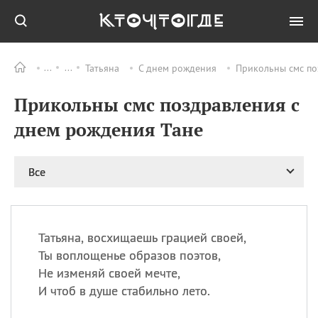
Татьяна
C днем рождения
Прикольны смс по
Все
ПРАЗДНИКИ
Прикольны смс поздравления с
09.08
День памяти жертв
атомной
днем рождения Тане
бомбардировки
Нагасаки
09.08
День переплетов
Все
09.08
Национальный женский
день
09.08
Национальный день
Татьяна, восхищаешь грацией своей,
рисового пудинга
Ты воплощенье образов поэтов,
09.08
День Дымняшки
Не изменяй своей мечте,
(Smokey Bear Day)
И чтоб в душе стабильно лето.