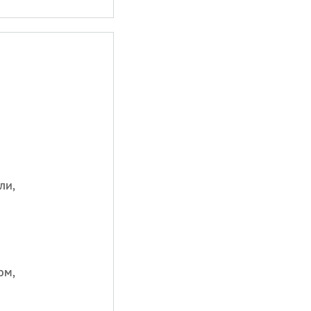
ли,
ом,