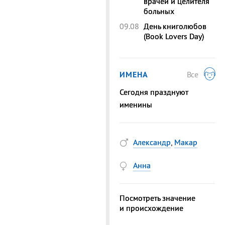
врачей и целителя
больных
09.08
День книголюбов
(Book Lovers Day)
ИМЕНА
Все
Сегодня празднуют
именины
Александр
,
Макар
Анна
Посмотреть значение
и происхождение