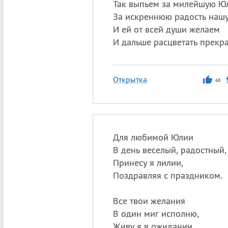
Так выпьем за милейшую Ю
За искреннюю радость нашу
И ей от всей души желаем
И дальше расцветать прекр
Открытка
68
Для любимой Юлии
В день веселый, радостный,
Принесу я лилии,
Поздравляя с праздником.
Все твои желания
В один миг исполню,
Живу я в ожидании,