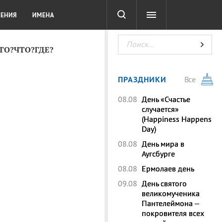
СОТА
DIGITAL
ТЕСТЫ
ЛЕНИЯ
ИМЕНА
КТО?ЧТО?ГДЕ?
ПРАЗДНИКИ
Все
08.08
День «Счастье
случается»
(Happiness Happens
Day)
08.08
День мира в
Аугсбурге
08.08
Ермолаев день
09.08
День святого
великомученика
Пантелеймона –
покровителя всех