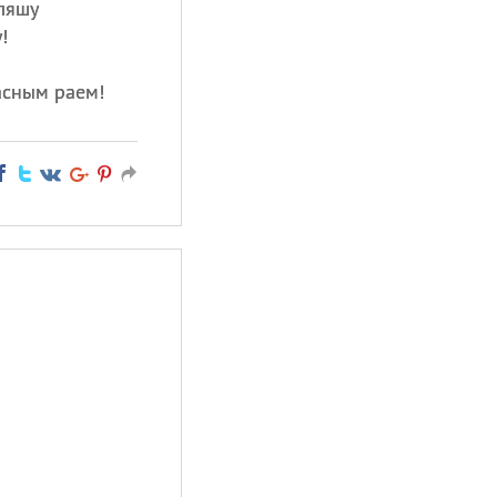
ляшу
!
асным раем!