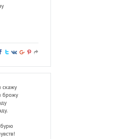
зу
я скажу
м брожу
аду
ду.
 бурю
увств!