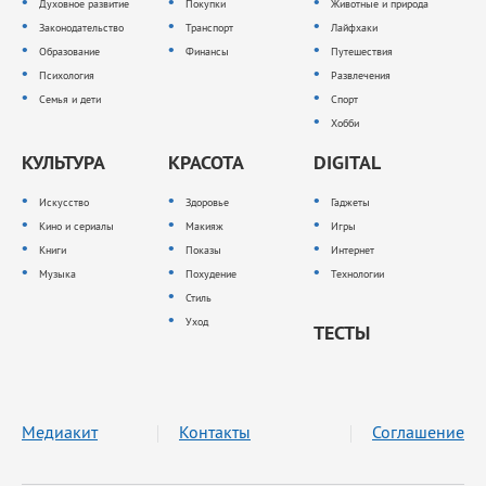
Духовное развитие
Покупки
Животные и природа
Законодательство
Транспорт
Лайфхаки
Образование
Финансы
Путешествия
Психология
Развлечения
Семья и дети
Спорт
Хобби
КУЛЬТУРА
КРАСОТА
DIGITAL
Искусство
Здоровье
Гаджеты
Кино и сериалы
Макияж
Игры
Книги
Показы
Интернет
Музыка
Похудение
Технологии
Стиль
Уход
ТЕСТЫ
Медиакит
Контакты
Соглашение