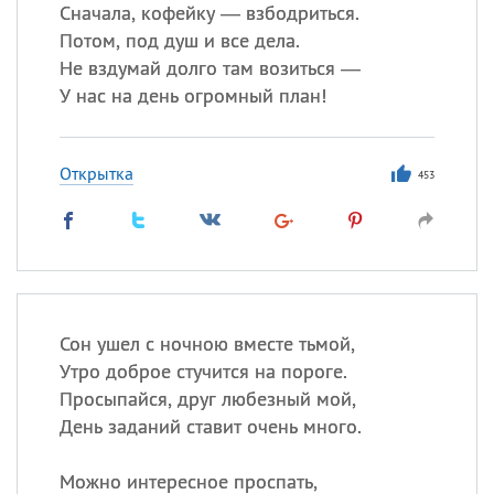
Все
ИМЕНА
Сначала, кофейку — взбодриться.
Потом, под душ и все дела.
Сегодня празднуют именины
Не вздумай долго там возиться —
У нас на день огромный план!
Сергей
, Теодор,
Федор
Посмотреть значение
и
Открытка
происхождение
453
Сон ушел с ночною вместе тьмой,
Утро доброе стучится на пороге.
Просыпайся, друг любезный мой,
День заданий ставит очень много.
Можно интересное проспать,