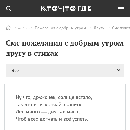
Пожелания с добрым утром
Другу
Смс пожел
Все
ПРАЗДНИКИ
Смс пожелания с добрым утром
09.08
День памяти жертв
атомной
другу в стихах
бомбардировки
Нагасаки
09.08
День переплетов
Все
09.08
Национальный женский
день
09.08
Национальный день
Ну что, дружочек, солнце встало,
рисового пудинга
Так что и ты кончай храпеть!
09.08
День Дымняшки
Дел много — дня так мало,
(Smokey Bear Day)
Чтоб всех догнать и всё успеть.