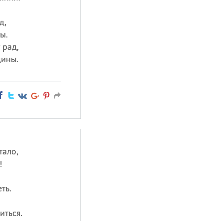
д,
ы.
 рад,
дины.
тало,
!
ть.
иться.