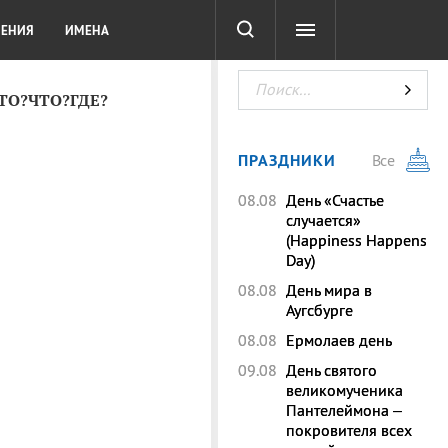
СОТА
DIGITAL
ТЕСТЫ
ЛЕНИЯ
ИМЕНА
КТО?ЧТО?ГДЕ?
ПРАЗДНИКИ
Все
08.08
День «Счастье
случается»
(Happiness Happens
Day)
08.08
День мира в
Аугсбурге
08.08
Ермолаев день
09.08
День святого
великомученика
Пантелеймона –
покровителя всех