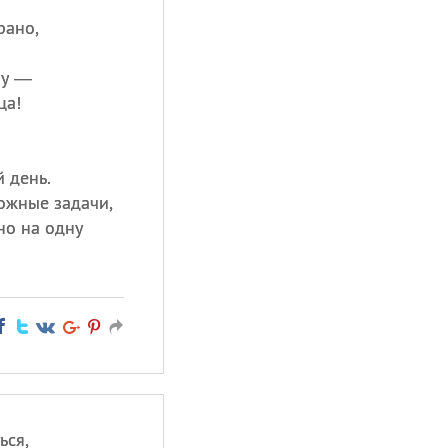
рано,
ну —
ца!
 день.
ожные задачи,
но на одну
ься,