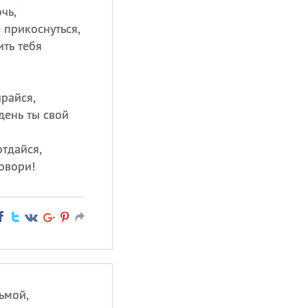
чь,
 прикоснуться,
ть тебя
райся,
день ты свой
тдайся,
говори!
ьмой,