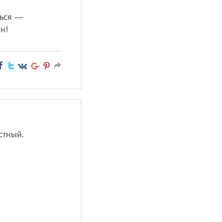
ться —
н!
стный.