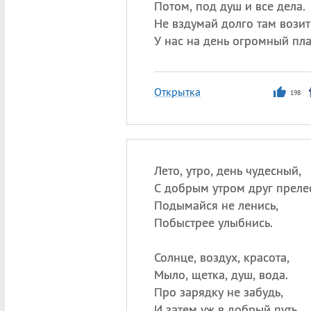
Потом, под душ и все дела.
Не вздумай долго там вози
У нас на день огромный пла
Открытка
198
Лето, утро, день чудесный,
С добрым утром друг преле
Подымайся не ленись,
Побыстрее улыбнись.
Солнце, воздух, красота,
Мыло, щетка, душ, вода.
Про зарядку не забудь,
И затем уж в добрый путь.