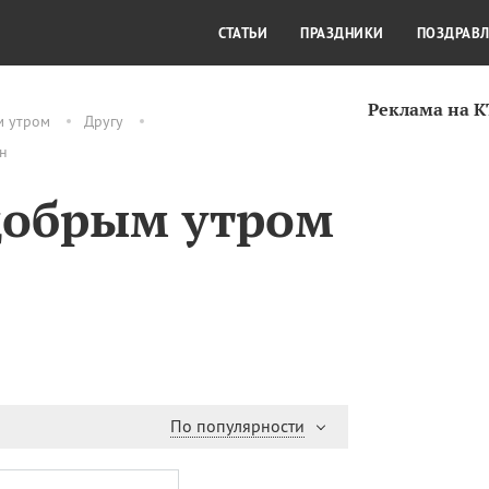
СТИЛЬ ЖИЗНИ
КУЛЬТУРА
КРА
СТАТЬИ
ПРАЗДНИКИ
ПОЗДРАВ
Реклама на 
м утром
Другу
йн
добрым утром
По популярности