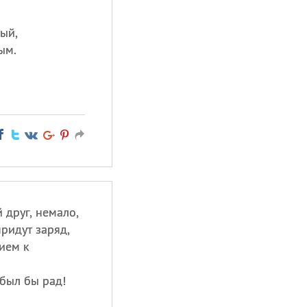
ный,
ым.
 друг, немало,
придут заряд,
ием к
был бы рад!