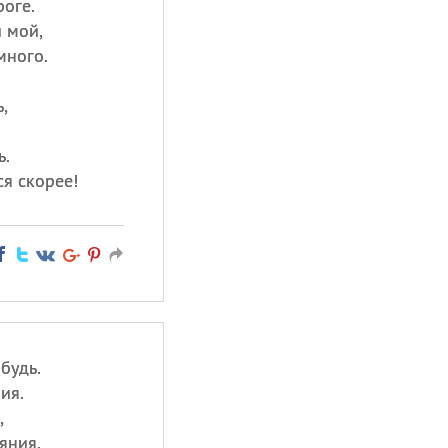
роге.
 мой,
много.
,
ь.
я скорее!
будь.
ия.
,
яния.