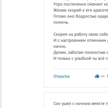
Утро постепенно сменяет но
Желаю скорей к его красоте
Готово оно бодростью одари
помочь.
Скорее на работу свою соби
И с настроением отличным 
начни,
Делам, заботам полностью о
И только с улыбкой ты всё 
Открытка
213
Сон ушел с ночною вместе т