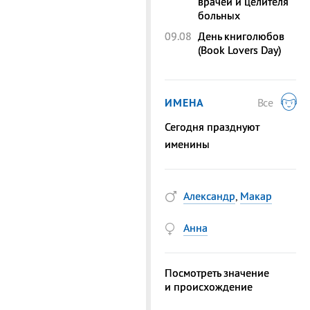
врачей и целителя
больных
09.08
День книголюбов
(Book Lovers Day)
ИМЕНА
Все
Сегодня празднуют
именины
Александр
,
Макар
Анна
Посмотреть значение
и происхождение