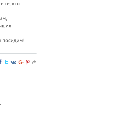
ь те, кто
им,
учших
ы посидим!
,