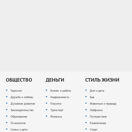
ОБЩЕСТВО
ДЕНЬГИ
СТИЛЬ ЖИЗНИ
Гороскоп
Бизнес и работа
Дом и дача
Дружба и любовь
Недвижимость
Еда
Духовное развитие
Покупки
Животные и природа
Законодательство
Транспорт
Лайфхаки
Образование
Финансы
Путешествия
Психология
Развлечения
Семья и дети
Спорт