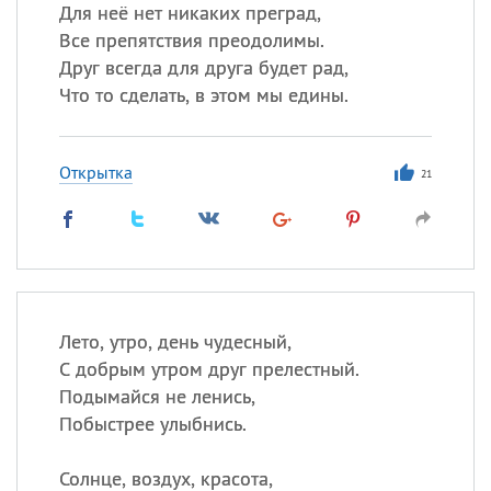
Для неё нет никаких преград,
Все препятствия преодолимы.
Все
ИМЕНА
Друг всегда для друга будет рад,
Сегодня празднуют именины
Что то сделать, в этом мы едины.
Александр
,
Макар
Открытка
21
Анна
Посмотреть значение
и
происхождение
Лето, утро, день чудесный,
С добрым утром друг прелестный.
Подымайся не ленись,
Побыстрее улыбнись.
Солнце, воздух, красота,