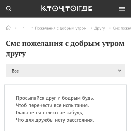
Пожелания с добрым утром
Другу
Смс поже
Все
ПРАЗДНИКИ
Смс пожелания с добрым утром
08.08
День «Счастье
случается» (Happiness
другу
Happens Day)
08.08
День мира в Аугсбурге
Все
08.08
Ермолаев день
09.08
День святого
великомученика
Пантелеймона –
Просыпайся друг и бодрым будь.
покровителя всех
врачей и целителя
Чтоб перенести все испытания.
больных
Главное ты только не забудь,
09.08
День книголюбов (Book
Что для дружбы нету расстояния.
Lovers Day)