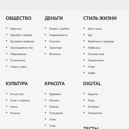
ОБЩЕСТВО
ДЕНЬГИ
СТИЛЬ ЖИЗНИ
Гороскоп
Бизнес и работа
Дом и дача
Дружба и любовь
Недвижимость
Еда
Духовное развитие
Покупки
Животные и природа
Законодательство
Транспорт
Лайфхаки
Образование
Финансы
Путешествия
Психология
Развлечения
Семья и дети
Спорт
Хобби
КУЛЬТУРА
КРАСОТА
DIGITAL
Искусство
Здоровье
Гаджеты
Кино и сериалы
Макияж
Игры
Книги
Показы
Интернет
Музыка
Похудение
Технологии
Стиль
Уход
ТЕСТЫ