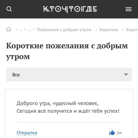
Пожелания с добрым утром
Короткие
Корот
Все
ПРАЗДНИКИ
Короткие пожелания с добрым
09.08
День памяти жертв
атомной
утром
бомбардировки
Нагасаки
09.08
День переплетов
Все
09.08
Национальный женский
день
09.08
Национальный день
Доброго утра, чудесный человек,
рисового пудинга
Сегодня всё получится и ждёт тебя успех!
09.08
День Дымняшки
(Smokey Bear Day)
Открытка
214