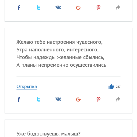
Все
ИМЕНА
Сегодня празднуют именины
Сергей
, Теодор,
Федор
Желаю тебе настроения чудесного,
Посмотреть значение
и
происхождение
Утра наполненного, интересного,
Чтобы надежды желанные сбылись,
А планы непременно осуществились!
Открытка
287
Уже бодрствуешь, малыш?